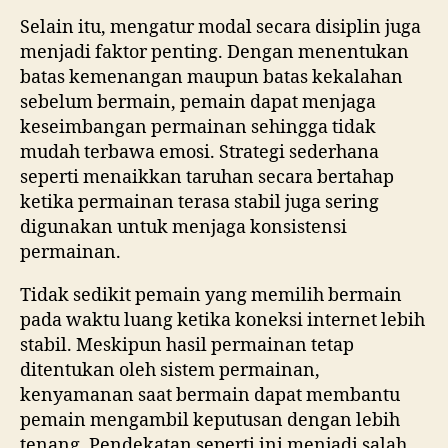
Selain itu, mengatur modal secara disiplin juga
menjadi faktor penting. Dengan menentukan
batas kemenangan maupun batas kekalahan
sebelum bermain, pemain dapat menjaga
keseimbangan permainan sehingga tidak
mudah terbawa emosi. Strategi sederhana
seperti menaikkan taruhan secara bertahap
ketika permainan terasa stabil juga sering
digunakan untuk menjaga konsistensi
permainan.
Tidak sedikit pemain yang memilih bermain
pada waktu luang ketika koneksi internet lebih
stabil. Meskipun hasil permainan tetap
ditentukan oleh sistem permainan,
kenyamanan saat bermain dapat membantu
pemain mengambil keputusan dengan lebih
tenang. Pendekatan seperti ini menjadi salah