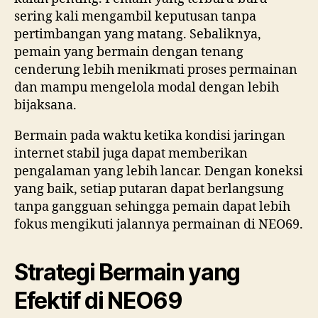
sering kali mengambil keputusan tanpa
pertimbangan yang matang. Sebaliknya,
pemain yang bermain dengan tenang
cenderung lebih menikmati proses permainan
dan mampu mengelola modal dengan lebih
bijaksana.
Bermain pada waktu ketika kondisi jaringan
internet stabil juga dapat memberikan
pengalaman yang lebih lancar. Dengan koneksi
yang baik, setiap putaran dapat berlangsung
tanpa gangguan sehingga pemain dapat lebih
fokus mengikuti jalannya permainan di NEO69.
Strategi Bermain yang
Efektif di NEO69