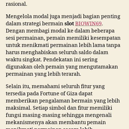
rasional.
Mengelola modal juga menjadi bagian penting
dalam strategi bermain
slot
BIOWIN69
.
Dengan membagi modal ke dalam beberapa
sesi permainan, pemain memiliki kesempatan
untuk menikmati permainan lebih lama tanpa
harus menghabiskan seluruh saldo dalam
waktu singkat. Pendekatan ini sering
digunakan oleh pemain yang mengutamakan
permainan yang lebih terarah.
Selain itu, memahami seluruh fitur yang
tersedia pada Fortune of Giza dapat
memberikan pengalaman bermain yang lebih
maksimal. Setiap simbol dan fitur memiliki
fungsi masing-masing sehingga mengenali
mekanismenya akan membantu pemain