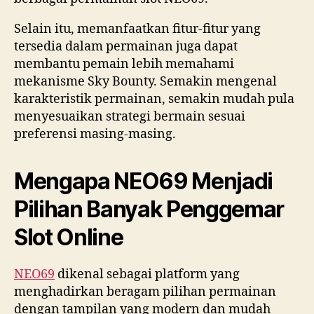
Selain itu, memanfaatkan fitur-fitur yang
tersedia dalam permainan juga dapat
membantu pemain lebih memahami
mekanisme Sky Bounty. Semakin mengenal
karakteristik permainan, semakin mudah pula
menyesuaikan strategi bermain sesuai
preferensi masing-masing.
Mengapa NEO69 Menjadi
Pilihan Banyak Penggemar
Slot Online
NEO69
dikenal sebagai platform yang
menghadirkan beragam pilihan permainan
dengan tampilan yang modern dan mudah