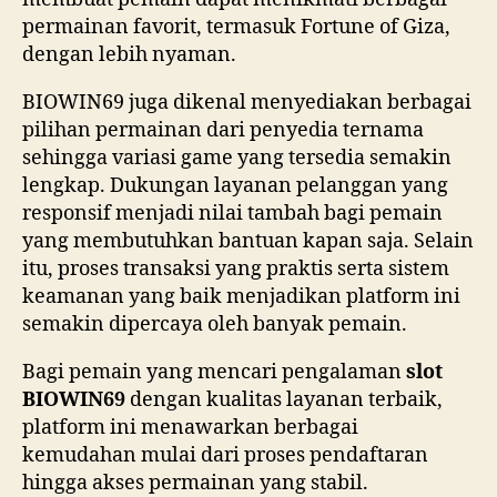
permainan favorit, termasuk Fortune of Giza,
dengan lebih nyaman.
BIOWIN69 juga dikenal menyediakan berbagai
pilihan permainan dari penyedia ternama
sehingga variasi game yang tersedia semakin
lengkap. Dukungan layanan pelanggan yang
responsif menjadi nilai tambah bagi pemain
yang membutuhkan bantuan kapan saja. Selain
itu, proses transaksi yang praktis serta sistem
keamanan yang baik menjadikan platform ini
semakin dipercaya oleh banyak pemain.
Bagi pemain yang mencari pengalaman
slot
BIOWIN69
dengan kualitas layanan terbaik,
platform ini menawarkan berbagai
kemudahan mulai dari proses pendaftaran
hingga akses permainan yang stabil.