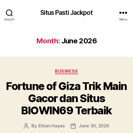
Situs Pasti Jackpot
Search
Menu
Month:
June 2026
Categories
BUSINESS
Fortune of Giza Trik Main
Gacor dan Situs
BIOWIN69 Terbaik
By
Ethan Hayes
June 30, 2026
Post
Post
author
date