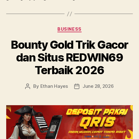
Categories
BUSINESS
Bounty Gold Trik Gacor
dan Situs REDWIN69
Terbaik 2026
By
Ethan Hayes
June 28, 2026
Post
Post
author
date