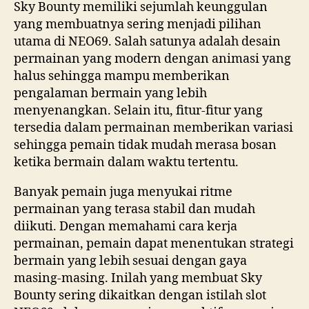
Sky Bounty memiliki sejumlah keunggulan
yang membuatnya sering menjadi pilihan
utama di NEO69. Salah satunya adalah desain
permainan yang modern dengan animasi yang
halus sehingga mampu memberikan
pengalaman bermain yang lebih
menyenangkan. Selain itu, fitur-fitur yang
tersedia dalam permainan memberikan variasi
sehingga pemain tidak mudah merasa bosan
ketika bermain dalam waktu tertentu.
Banyak pemain juga menyukai ritme
permainan yang terasa stabil dan mudah
diikuti. Dengan memahami cara kerja
permainan, pemain dapat menentukan strategi
bermain yang lebih sesuai dengan gaya
masing-masing. Inilah yang membuat Sky
Bounty sering dikaitkan dengan istilah slot