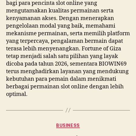
bagi para pencinta slot online yang
mengutamakan kualitas permainan serta
kenyamanan akses. Dengan menerapkan
pengelolaan modal yang baik, memahami
mekanisme permainan, serta memilih platform
yang terpercaya, pengalaman bermain dapat
terasa lebih menyenangkan. Fortune of Giza
tetap menjadi salah satu pilihan yang layak
dicoba pada tahun 2026, sementara BIOWIN69
terus menghadirkan layanan yang mendukung
kebutuhan para pemain dalam menikmati
berbagai permainan slot online dengan lebih
optimal.
Categories
BUSINESS