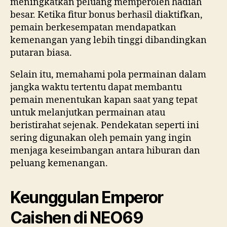
meningkatkan peluang memperoleh hadiah
besar. Ketika fitur bonus berhasil diaktifkan,
pemain berkesempatan mendapatkan
kemenangan yang lebih tinggi dibandingkan
putaran biasa.
Selain itu, memahami pola permainan dalam
jangka waktu tertentu dapat membantu
pemain menentukan kapan saat yang tepat
untuk melanjutkan permainan atau
beristirahat sejenak. Pendekatan seperti ini
sering digunakan oleh pemain yang ingin
menjaga keseimbangan antara hiburan dan
peluang kemenangan.
Keunggulan Emperor
Caishen di NEO69