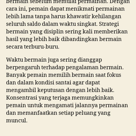
bermain sebelum memulai permainan. Dengan
cara ini, pemain dapat menikmati permainan
lebih lama tanpa harus khawatir kehilangan
seluruh saldo dalam waktu singkat. Strategi
bermain yang disiplin sering kali memberikan
hasil yang lebih baik dibandingkan bermain
secara terburu-buru.
Waktu bermain juga sering dianggap
berpengaruh terhadap pengalaman bermain.
Banyak pemain memilih bermain saat fokus
dan dalam kondisi santai agar dapat
mengambil keputusan dengan lebih baik.
Konsentrasi yang terjaga memungkinkan
pemain untuk mengamati jalannya permainan
dan memanfaatkan setiap peluang yang
muncul.