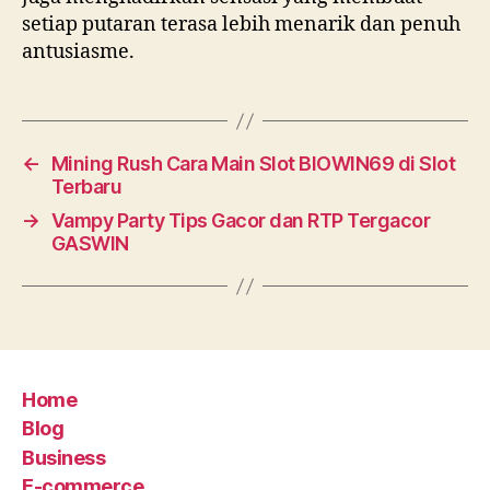
setiap putaran terasa lebih menarik dan penuh
antusiasme.
←
Mining Rush Cara Main Slot BIOWIN69 di Slot
Terbaru
→
Vampy Party Tips Gacor dan RTP Tergacor
GASWIN
Home
Blog
Business
E-commerce