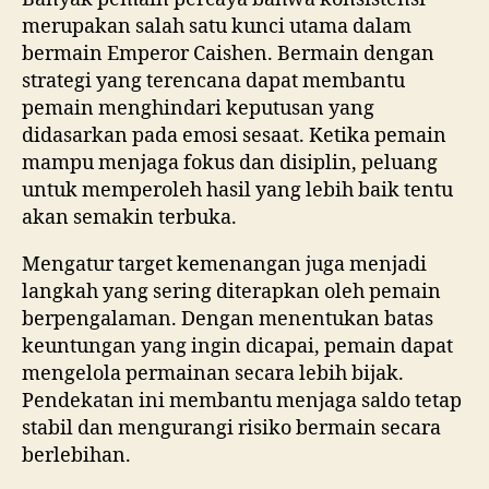
merupakan salah satu kunci utama dalam
bermain Emperor Caishen. Bermain dengan
strategi yang terencana dapat membantu
pemain menghindari keputusan yang
didasarkan pada emosi sesaat. Ketika pemain
mampu menjaga fokus dan disiplin, peluang
untuk memperoleh hasil yang lebih baik tentu
akan semakin terbuka.
Mengatur target kemenangan juga menjadi
langkah yang sering diterapkan oleh pemain
berpengalaman. Dengan menentukan batas
keuntungan yang ingin dicapai, pemain dapat
mengelola permainan secara lebih bijak.
Pendekatan ini membantu menjaga saldo tetap
stabil dan mengurangi risiko bermain secara
berlebihan.