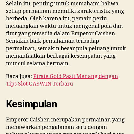
Selain itu, penting untuk memahami bahwa
setiap permainan memiliki karakteristik yang
berbeda. Oleh karena itu, pemain perlu
meluangkan waktu untuk mengenal pola dan
fitur yang tersedia dalam Emperor Caishen.
Semakin baik pemahaman terhadap
permainan, semakin besar pula peluang untuk
memanfaatkan berbagai kesempatan yang
muncul selama bermain.
Baca Juga:
Pirate Gold Pasti Menang dengan
Tips Slot GASWIN Terbaru
Kesimpulan
Emperor Caishen merupakan permainan yang
menawarkan pengalaman seru dengan