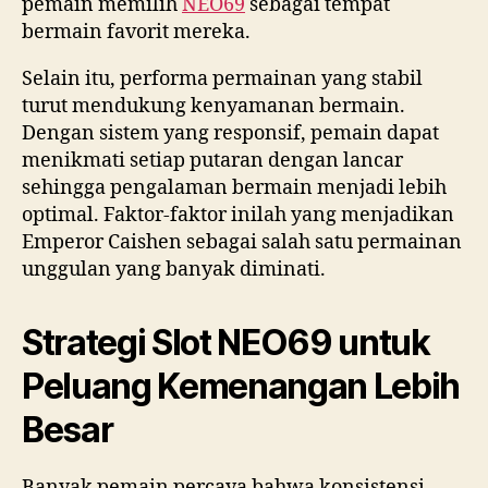
pemain memilih
NEO69
sebagai tempat
bermain favorit mereka.
Selain itu, performa permainan yang stabil
turut mendukung kenyamanan bermain.
Dengan sistem yang responsif, pemain dapat
menikmati setiap putaran dengan lancar
sehingga pengalaman bermain menjadi lebih
optimal. Faktor-faktor inilah yang menjadikan
Emperor Caishen sebagai salah satu permainan
unggulan yang banyak diminati.
Strategi Slot NEO69 untuk
Peluang Kemenangan Lebih
Besar
Banyak pemain percaya bahwa konsistensi