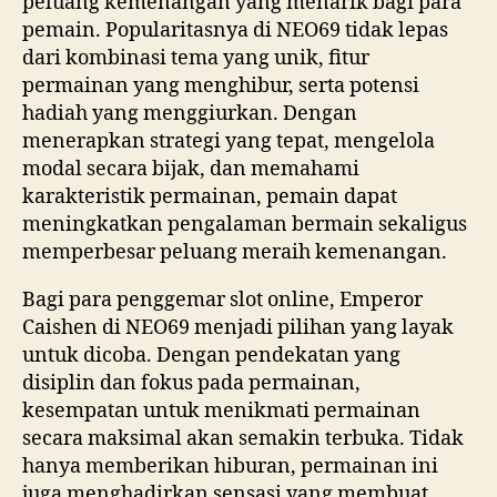
peluang kemenangan yang menarik bagi para
pemain. Popularitasnya di NEO69 tidak lepas
dari kombinasi tema yang unik, fitur
permainan yang menghibur, serta potensi
hadiah yang menggiurkan. Dengan
menerapkan strategi yang tepat, mengelola
modal secara bijak, dan memahami
karakteristik permainan, pemain dapat
meningkatkan pengalaman bermain sekaligus
memperbesar peluang meraih kemenangan.
Bagi para penggemar slot online, Emperor
Caishen di NEO69 menjadi pilihan yang layak
untuk dicoba. Dengan pendekatan yang
disiplin dan fokus pada permainan,
kesempatan untuk menikmati permainan
secara maksimal akan semakin terbuka. Tidak
hanya memberikan hiburan, permainan ini
juga menghadirkan sensasi yang membuat