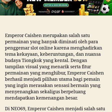
Emperor Caishen merupakan salah satu
permainan yang banyak diminati oleh para
penggemar slot online karena menghadirkan
tema kekayaan, keberuntungan, dan nuansa
budaya Tiongkok yang kental. Dengan
tampilan visual yang menarik serta fitur
permainan yang menghibur, Emperor Caishen
berhasil menjadi pilihan utama bagi pemain
yang ingin merasakan sensasi bermain yang
menyenangkan sekaligus berpeluang
mendapatkan kemenangan besar.
Di NEO69, Emperor Caishen menjadi salah satu