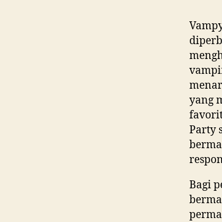
Vampy
diperb
mengh
vampir
menari
yang m
favori
Party
berma
respon
Bagi 
bermai
permai