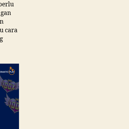
perlu
ngan
in
u cara
g