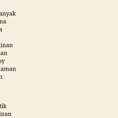
banyak
ena
a
ainan
han
py
alaman
n
tik
ainan