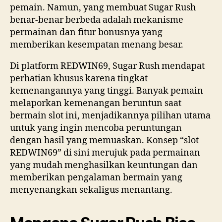
pemain. Namun, yang membuat Sugar Rush
benar-benar berbeda adalah mekanisme
permainan dan fitur bonusnya yang
memberikan kesempatan menang besar.
Di platform REDWIN69, Sugar Rush mendapat
perhatian khusus karena tingkat
kemenangannya yang tinggi. Banyak pemain
melaporkan kemenangan beruntun saat
bermain slot ini, menjadikannya pilihan utama
untuk yang ingin mencoba peruntungan
dengan hasil yang memuaskan. Konsep “slot
REDWIN69” di sini merujuk pada permainan
yang mudah menghasilkan keuntungan dan
memberikan pengalaman bermain yang
menyenangkan sekaligus menantang.