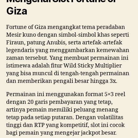
Giza
Fortune of Giza mengangkat tema peradaban
Mesir kuno dengan simbol-simbol khas seperti
Firaun, patung Anubis, serta artefak-artefak
legendaris yang menggambarkan kemewahan
zaman tersebut. Yang membuat permainan ini
istimewa adalah fitur Wild Sticky Multiplier
yang bisa muncul di tengah-tengah permainan
dan memberikan pengali besar hingga 3x.
Permainan ini menggunakan format 5×3 reel
dengan 20 garis pembayaran yang tetap,
artinya pemain memiliki peluang menang
tetap pada setiap putaran. Dengan volatilitas
tinggi dan RTP yang kompetitif, slot ini cocok
bagi pemain yang mengejar jackpot besar.