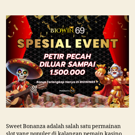
author
date
Sweet Bonanza adalah salah satu permainan
slot yang populer di kalangan pemain kasino