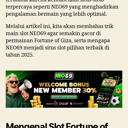
terpercaya seperti NEO69 yang menghadirkan
pengalaman bermain yang lebih optimal.
Melalui artikel ini, kita akan membahas trik
main slot NEO69 agar semakin gacor di
permainan Fortune of Giza, serta mengapa
NEO69 menjadi situs slot pilihan terbaik di
tahun 2025.
Mengenal Slot Fortune of