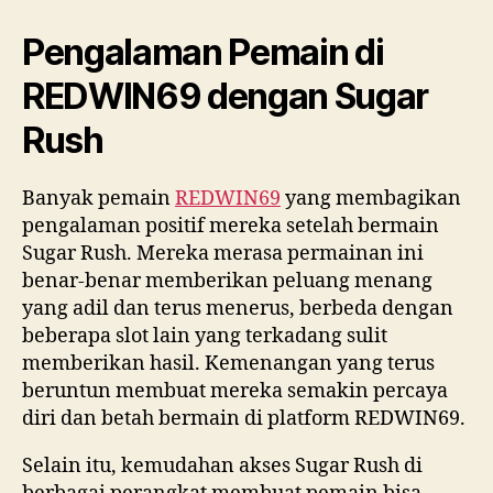
Pengalaman Pemain di
REDWIN69 dengan Sugar
Rush
Banyak pemain
REDWIN69
yang membagikan
pengalaman positif mereka setelah bermain
Sugar Rush. Mereka merasa permainan ini
benar-benar memberikan peluang menang
yang adil dan terus menerus, berbeda dengan
beberapa slot lain yang terkadang sulit
memberikan hasil. Kemenangan yang terus
beruntun membuat mereka semakin percaya
diri dan betah bermain di platform REDWIN69.
Selain itu, kemudahan akses Sugar Rush di