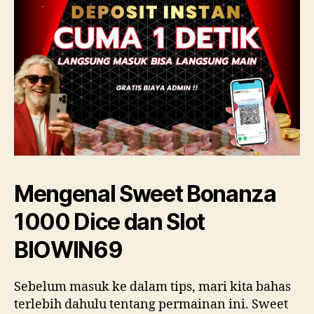
Mengenal Sweet Bonanza
1000 Dice dan Slot
BIOWIN69
Sebelum masuk ke dalam tips, mari kita bahas
terlebih dahulu tentang permainan ini. Sweet