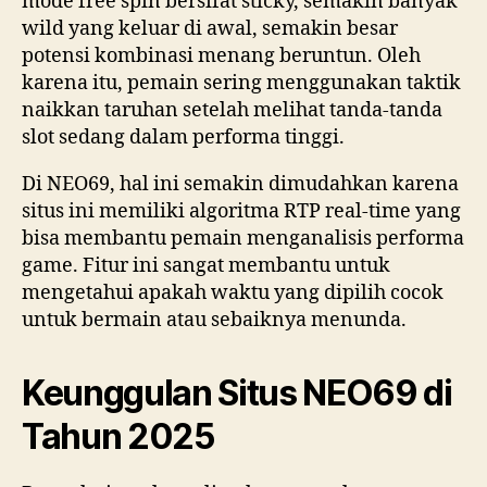
mode free spin bersifat sticky, semakin banyak
wild yang keluar di awal, semakin besar
potensi kombinasi menang beruntun. Oleh
karena itu, pemain sering menggunakan taktik
naikkan taruhan setelah melihat tanda-tanda
slot sedang dalam performa tinggi.
Di NEO69, hal ini semakin dimudahkan karena
situs ini memiliki algoritma RTP real-time yang
bisa membantu pemain menganalisis performa
game. Fitur ini sangat membantu untuk
mengetahui apakah waktu yang dipilih cocok
untuk bermain atau sebaiknya menunda.
Keunggulan Situs NEO69 di
Tahun 2025