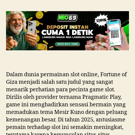
Dalam dunia permainan slot online, Fortune of
Giza menjadi salah satu judul yang sangat
menarik perhatian para pecinta game slot.
Dirilis oleh provider ternama Pragmatic Play,
game ini menghadirkan sensasi bermain yang
memadukan tema Mesir Kuno dengan peluang
kemenangan besar. Di tahun 2025, antusiasme
pemain terhadap slot ini semakin meningkat,
terutama karena kemunculan situs-situs