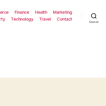
erce
Finance
Health
Marketing
rty
Technology
Travel
Contact
Search