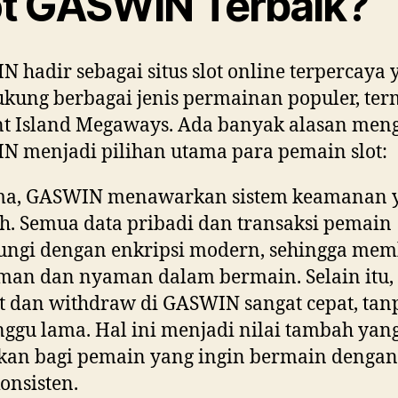
ot GASWIN Terbaik?
 hadir sebagai situs slot online terpercaya 
ung berbagai jenis permainan populer, te
nt Island Megaways. Ada banyak alasan men
 menjadi pilihan utama para pemain slot:
ma, GASWIN menawarkan sistem keamanan 
h. Semua data pribadi dan transaksi pemain
ungi dengan enkripsi modern, sehingga mem
man dan nyaman dalam bermain. Selain itu, 
t dan withdraw di GASWIN sangat cepat, tan
gu lama. Hal ini menjadi nilai tambah yan
ikan bagi pemain yang ingin bermain dengan
onsisten.