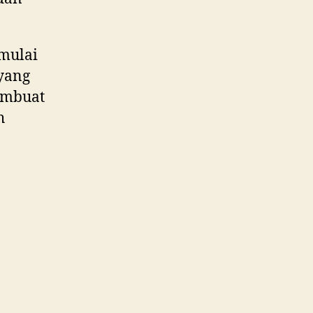
 mulai
 yang
embuat
h