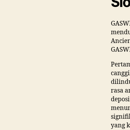
Sl
GASWIN
menduk
Ancie
GASWIN
Perta
canggi
dilind
rasa a
deposi
menung
signif
yang k