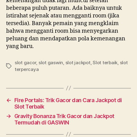
kemenangan tidak lagi muncul setelah
beberapa puluh putaran. Ada baiknya untuk
istirahat sejenak atau mengganti room (jika
tersedia). Banyak pemain yang mengklaim
bahwa mengganti room bisa menyegarkan
peluang dan mendapatkan pola kemenangan
yang baru.
slot gacor
,
slot gaswin
,
slot jackpot
,
Slot terbaik
,
slot
Tags
terpercaya
←
Fire Portals: Trik Gacor dan Cara Jackpot di
Slot Terbaik
→
Gravity Bonanza Trik Gacor dan Jackpot
Termudah di GASWIN