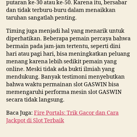
putaran ke-30 atau ke-50. Karena itu, bersabar
dan tidak terburu-buru dalam menaikkan
taruhan sangatlah penting.
Timing juga menjadi hal yang menarik untuk
diperhatikan. Beberapa pemain percaya bahwa
bermain pada jam-jam tertentu, seperti dini
hari atau pagi hari, bisa meningkatkan peluang
menang karena lebih sedikit pemain yang
online. Meski tidak ada bukti ilmiah yang
mendukung. Banyak testimoni menyebutkan
bahwa waktu permainan slot GASWIN bisa
memengaruhi performa mesin slot GASWIN
secara tidak langsung.
Baca Juga:
Fire Portals: Trik Gacor dan Cara
Jackpot di Slot Terbaik