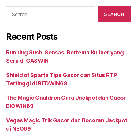
Search
for:
Recent Posts
Running Sushi Sensasi Bertema Kuliner yang
Seru di GASWIN
Shield of Sparta Tips Gacor dan Situs RTP
Tertinggi di REDWIN69
The Magic Cauldron Cara Jackpot dan Gacor
BIOWIN69
Vegas Magic Trik Gacor dan Bocoran Jackpot
di NEO69