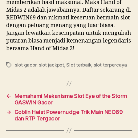
memberikan hasil maksimal. Maka Hand of
Midas 2 adalah jawabannya. Daftar sekarang di
REDWIN69 dan nikmati keseruan bermain slot
dengan peluang menang yang luar biasa.
Jangan lewatkan kesempatan untuk mengubah
putaran biasa menjadi kemenangan legendaris
bersama Hand of Midas 2!
slot gacor
,
slot jackpot
,
Slot terbaik
,
slot terpercaya
Tags
←
Memahami Mekanisme Slot Eye of the Storm
GASWIN Gacor
→
Goblin Heist Powernudge Trik Main NEO69
dan RTP Tergacor