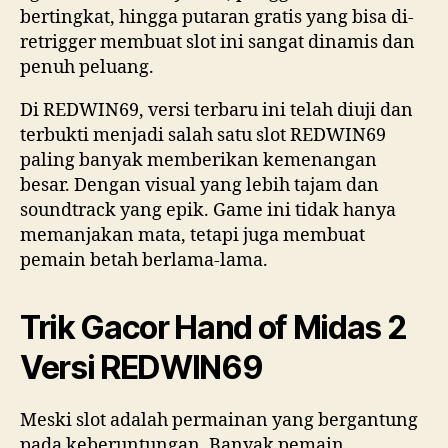
bertingkat, hingga putaran gratis yang bisa di-
retrigger membuat slot ini sangat dinamis dan
penuh peluang.
Di REDWIN69, versi terbaru ini telah diuji dan
terbukti menjadi salah satu slot REDWIN69
paling banyak memberikan kemenangan
besar. Dengan visual yang lebih tajam dan
soundtrack yang epik. Game ini tidak hanya
memanjakan mata, tetapi juga membuat
pemain betah berlama-lama.
Trik Gacor Hand of Midas 2
Versi REDWIN69
Meski slot adalah permainan yang bergantung
pada keberuntungan. Banyak pemain