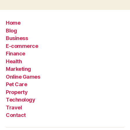
Home
Blog
Business
E-commerce
Finance
Health
Marketing
Online Games
Pet Care
Property
Technology
Travel
Contact