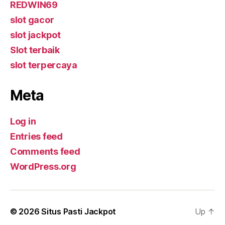
REDWIN69
slot gacor
slot jackpot
Slot terbaik
slot terpercaya
Meta
Log in
Entries feed
Comments feed
WordPress.org
© 2026
Situs Pasti Jackpot
Up
↑