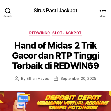
Situs Pasti Jackpot
Search
Menu
Categories
REDWIN69
SLOT JACKPOT
Hand of Midas 2 Trik
Gacor dan RTP Tinggi
Terbaik di REDWIN69
By
Ethan Hayes
September 20, 2025
Post
Post
author
date