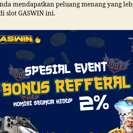
Anda mendapatkan peluang menang yang leb
 di slot GASWIN ini.