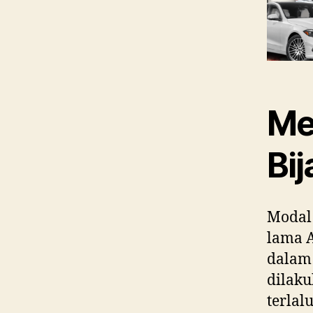
Me
Bij
Modal
lama 
dalam 
dilak
terlal