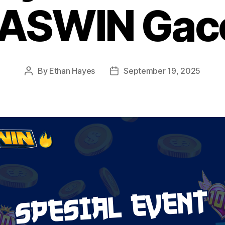
ASWIN Gac
By
Ethan Hayes
September 19, 2025
Post
Post
author
date