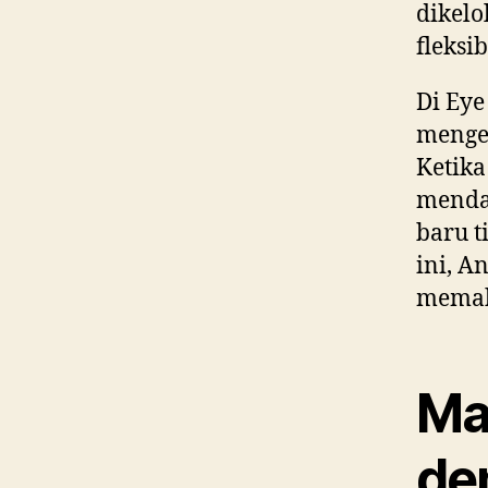
dikelo
fleksi
Di Eye
mengen
Ketika
mendap
baru t
ini, A
memak
Ma
de