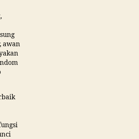
,
usung
r, awan
nyakan
Random
p
rbaik
fungsi
unci