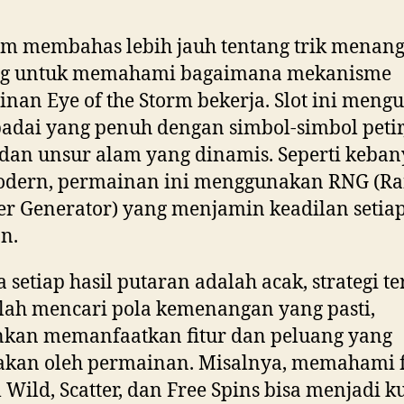
m membahas lebih jauh tentang trik menang
ng untuk memahami bagaimana mekanisme
nan Eye of the Storm bekerja. Slot ini meng
adai yang penuh dengan simbol-simbol peti
 dan unsur alam yang dinamis. Seperti keba
modern, permainan ini menggunakan RNG (
r Generator) yang menjamin keadilan setia
n.
 setiap hasil putaran adalah acak, strategi te
ah mencari pola kemenangan yang pasti,
nkan memanfaatkan fitur dan peluang yang
akan oleh permainan. Misalnya, memahami 
 Wild, Scatter, dan Free Spins bisa menjadi k