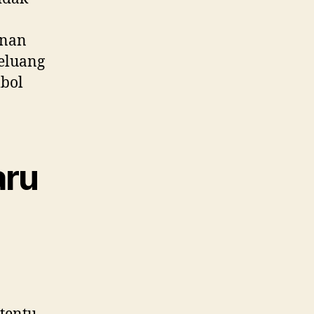
inan
eluang
mbol
aru