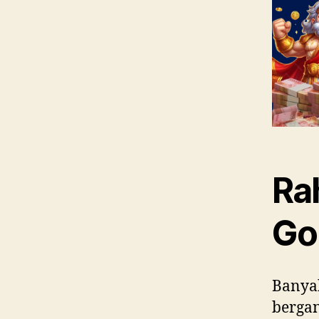
Ra
Go
Banya
berga