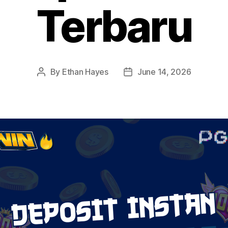
Terbaru
By
Ethan Hayes
June 14, 2026
Post
Post
author
date