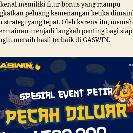
ikenal memiliki fitur bonus yang mampu
gkatkan peluang kemenangan ketika dimai
 strategi yang tepat. Oleh karena itu, mema
ermainan menjadi langkah penting bagi siap
ngin meraih hasil terbaik di GASWIN.