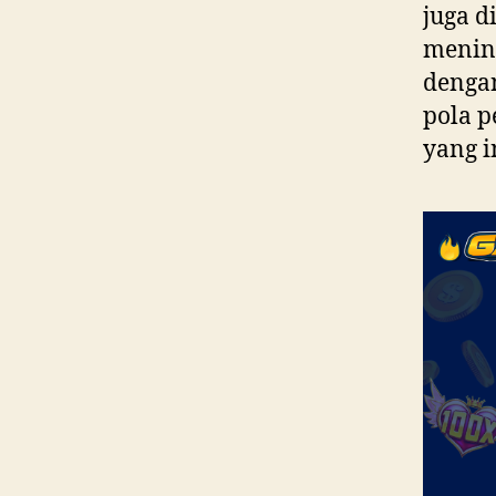
juga d
menin
dengan
pola p
yang i