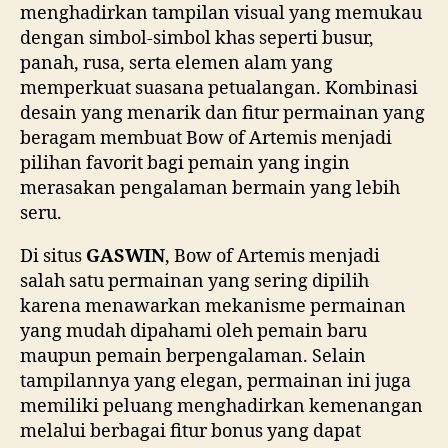
menghadirkan tampilan visual yang memukau
dengan simbol-simbol khas seperti busur,
panah, rusa, serta elemen alam yang
memperkuat suasana petualangan. Kombinasi
desain yang menarik dan fitur permainan yang
beragam membuat Bow of Artemis menjadi
pilihan favorit bagi pemain yang ingin
merasakan pengalaman bermain yang lebih
seru.
Di situs
GASWIN
, Bow of Artemis menjadi
salah satu permainan yang sering dipilih
karena menawarkan mekanisme permainan
yang mudah dipahami oleh pemain baru
maupun pemain berpengalaman. Selain
tampilannya yang elegan, permainan ini juga
memiliki peluang menghadirkan kemenangan
melalui berbagai fitur bonus yang dapat