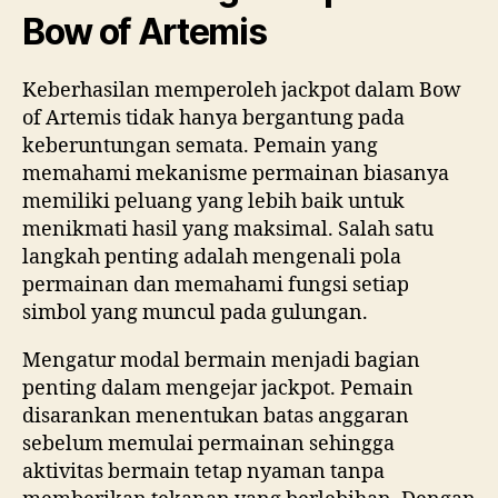
Bow of Artemis
Keberhasilan memperoleh jackpot dalam Bow
of Artemis tidak hanya bergantung pada
keberuntungan semata. Pemain yang
memahami mekanisme permainan biasanya
memiliki peluang yang lebih baik untuk
menikmati hasil yang maksimal. Salah satu
langkah penting adalah mengenali pola
permainan dan memahami fungsi setiap
simbol yang muncul pada gulungan.
Mengatur modal bermain menjadi bagian
penting dalam mengejar jackpot. Pemain
disarankan menentukan batas anggaran
sebelum memulai permainan sehingga
aktivitas bermain tetap nyaman tanpa