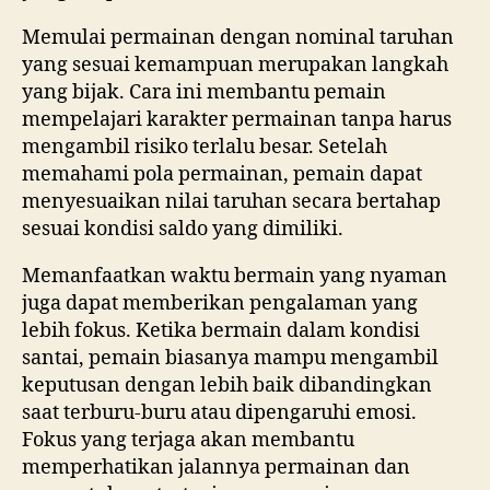
Memulai permainan dengan nominal taruhan
yang sesuai kemampuan merupakan langkah
yang bijak. Cara ini membantu pemain
mempelajari karakter permainan tanpa harus
mengambil risiko terlalu besar. Setelah
memahami pola permainan, pemain dapat
menyesuaikan nilai taruhan secara bertahap
sesuai kondisi saldo yang dimiliki.
Memanfaatkan waktu bermain yang nyaman
juga dapat memberikan pengalaman yang
lebih fokus. Ketika bermain dalam kondisi
santai, pemain biasanya mampu mengambil
keputusan dengan lebih baik dibandingkan
saat terburu-buru atau dipengaruhi emosi.
Fokus yang terjaga akan membantu
memperhatikan jalannya permainan dan