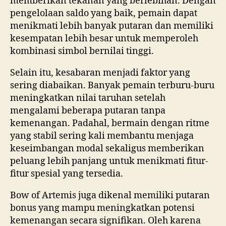
memberikan tekanan yang berlebihan. Dengan
pengelolaan saldo yang baik, pemain dapat
menikmati lebih banyak putaran dan memiliki
kesempatan lebih besar untuk memperoleh
kombinasi simbol bernilai tinggi.
Selain itu, kesabaran menjadi faktor yang
sering diabaikan. Banyak pemain terburu-buru
meningkatkan nilai taruhan setelah
mengalami beberapa putaran tanpa
kemenangan. Padahal, bermain dengan ritme
yang stabil sering kali membantu menjaga
keseimbangan modal sekaligus memberikan
peluang lebih panjang untuk menikmati fitur-
fitur spesial yang tersedia.
Bow of Artemis juga dikenal memiliki putaran
bonus yang mampu meningkatkan potensi
kemenangan secara signifikan. Oleh karena