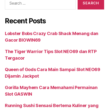
for:
Recent Posts
Lobster Bobs Crazy Crab Shack Menang dan
Gacor BIOWIN69
The Tiger Warrior Tips Slot NEO69 dan RTP
Tergacor
Queen of Gods Cara Main Sampai Slot NEO69
Dijamin Jackpot
Gorilla Mayhem Cara Memahami Permainan
Slot GASWIN
Running Sushi Sensasi Bertema Kuliner yang