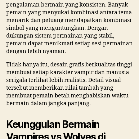
pengalaman bermain yang konsisten. Banyak
pemain yang menyukai kombinasi antara tema
menarik dan peluang mendapatkan kombinasi
simbol yang menguntungkan. Dengan
dukungan sistem permainan yang stabil,
pemain dapat menikmati setiap sesi permainan
dengan lebih nyaman.
Tidak hanya itu, desain grafis berkualitas tinggi
membuat setiap karakter vampir dan manusia
serigala terlihat lebih realistis. Detail visual
tersebut memberikan nilai tambah yang
membuat pemain betah menghabiskan waktu
bermain dalam jangka panjang.
Keunggulan Bermain
Vampires vs Wolves di