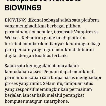
BIOWIN69
BIOWIN69 dikenal sebagai salah satu platform
yang menghadirkan berbagai pilihan
permainan slot populer, termasuk Vampires vs
Wolves. Kehadiran game ini di platform
tersebut memberikan banyak keuntungan bagi
para pemain yang ingin menikmati hiburan
digital dengan kualitas terbaik.
Salah satu keunggulan utama adalah
kemudahan akses. Pemain dapat menikmati
permainan kapan saja tanpa harus menghadapi
proses yang rumit. Selain itu, tampilan situs
yang responsif memungkinkan permainan
berjalan lancar baik melalui perangkat
komputer maupun smartphone.