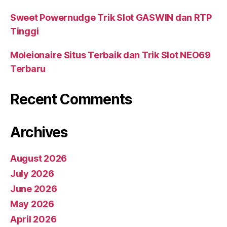
Sweet Powernudge Trik Slot GASWIN dan RTP
Tinggi
Moleionaire Situs Terbaik dan Trik Slot NEO69
Terbaru
Recent Comments
Archives
August 2026
July 2026
June 2026
May 2026
April 2026