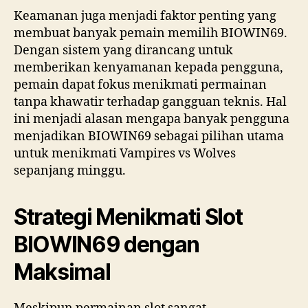
Keamanan juga menjadi faktor penting yang
membuat banyak pemain memilih BIOWIN69.
Dengan sistem yang dirancang untuk
memberikan kenyamanan kepada pengguna,
pemain dapat fokus menikmati permainan
tanpa khawatir terhadap gangguan teknis. Hal
ini menjadi alasan mengapa banyak pengguna
menjadikan BIOWIN69 sebagai pilihan utama
untuk menikmati Vampires vs Wolves
sepanjang minggu.
Strategi Menikmati Slot
BIOWIN69 dengan
Maksimal