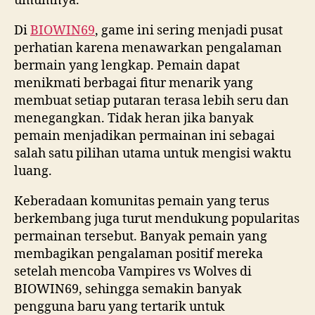
umumnya.
Di
BIOWIN69
, game ini sering menjadi pusat
perhatian karena menawarkan pengalaman
bermain yang lengkap. Pemain dapat
menikmati berbagai fitur menarik yang
membuat setiap putaran terasa lebih seru dan
menegangkan. Tidak heran jika banyak
pemain menjadikan permainan ini sebagai
salah satu pilihan utama untuk mengisi waktu
luang.
Keberadaan komunitas pemain yang terus
berkembang juga turut mendukung popularitas
permainan tersebut. Banyak pemain yang
membagikan pengalaman positif mereka
setelah mencoba Vampires vs Wolves di
BIOWIN69, sehingga semakin banyak
pengguna baru yang tertarik untuk