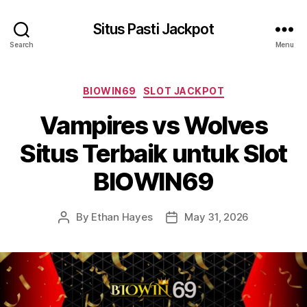
Situs Pasti Jackpot
Search
Menu
Categories
BIOWIN69
SLOT JACKPOT
Vampires vs Wolves
Situs Terbaik untuk Slot
BIOWIN69
By
Ethan Hayes
May 31, 2026
Post
Post
author
date