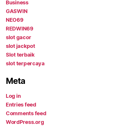
Business
GASWIN
NEO69
REDWIN69
slot gacor
slot jackpot
Slot terbaik
slot terpercaya
Meta
Log in
Entries feed
Comments feed
WordPress.org