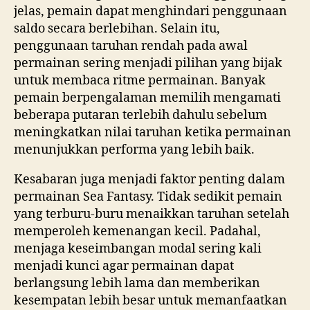
jelas, pemain dapat menghindari penggunaan
saldo secara berlebihan. Selain itu,
penggunaan taruhan rendah pada awal
permainan sering menjadi pilihan yang bijak
untuk membaca ritme permainan. Banyak
pemain berpengalaman memilih mengamati
beberapa putaran terlebih dahulu sebelum
meningkatkan nilai taruhan ketika permainan
menunjukkan performa yang lebih baik.
Kesabaran juga menjadi faktor penting dalam
permainan Sea Fantasy. Tidak sedikit pemain
yang terburu-buru menaikkan taruhan setelah
memperoleh kemenangan kecil. Padahal,
menjaga keseimbangan modal sering kali
menjadi kunci agar permainan dapat
berlangsung lebih lama dan memberikan
kesempatan lebih besar untuk memanfaatkan