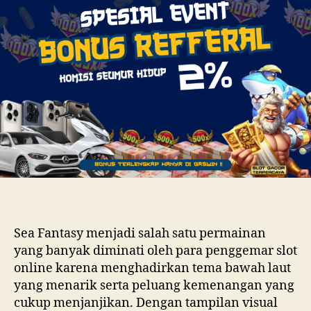
Sea Fantasy menjadi salah satu permainan
yang banyak diminati oleh para penggemar slot
online karena menghadirkan tema bawah laut
yang menarik serta peluang kemenangan yang
cukup menjanjikan. Dengan tampilan visual