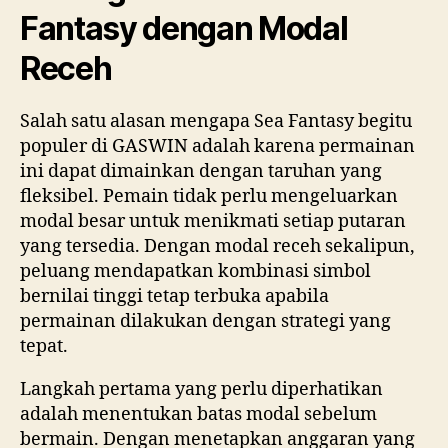
Fantasy dengan Modal
Receh
Salah satu alasan mengapa Sea Fantasy begitu
populer di GASWIN adalah karena permainan
ini dapat dimainkan dengan taruhan yang
fleksibel. Pemain tidak perlu mengeluarkan
modal besar untuk menikmati setiap putaran
yang tersedia. Dengan modal receh sekalipun,
peluang mendapatkan kombinasi simbol
bernilai tinggi tetap terbuka apabila
permainan dilakukan dengan strategi yang
tepat.
Langkah pertama yang perlu diperhatikan
adalah menentukan batas modal sebelum
bermain. Dengan menetapkan anggaran yang