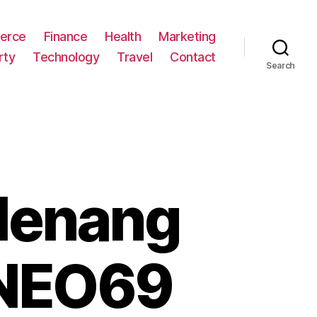
erce
Finance
Health
Marketing
rty
Technology
Travel
Contact
Search
 Menang
 NEO69