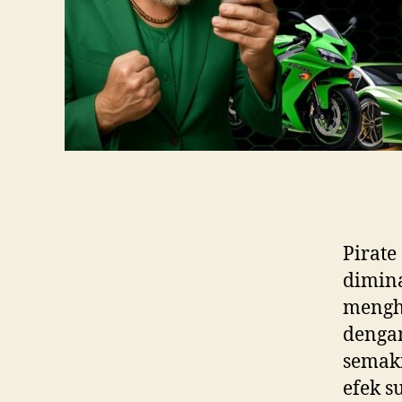
Pirate
dimina
mengh
dengan
semaki
efek s