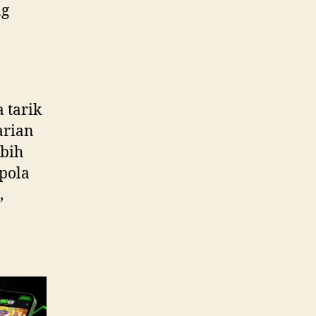
ng
 tarik
arian
ebih
pola
,