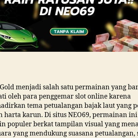
 Gold menjadi salah satu permainan yang ba
ti oleh para penggemar slot online karena
adirkan tema petualangan bajak laut yang 
 harta karun. Di situs NEO69, permainan ini
n populer berkat tampilan visual yang mena
uara yang mendukung suasana petualangan, 