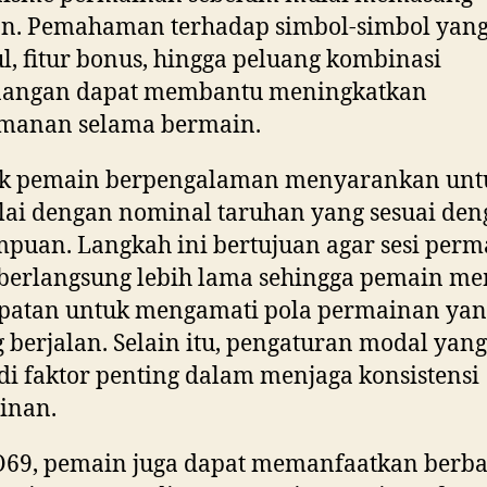
an. Pemahaman terhadap simbol-simbol yan
, fitur bonus, hingga peluang kombinasi
angan dapat membantu meningkatkan
manan selama bermain.
k pemain berpengalaman menyarankan unt
ai dengan nominal taruhan yang sesuai den
uan. Langkah ini bertujuan agar sesi per
berlangsung lebih lama sehingga pemain me
patan untuk mengamati pola permainan yan
 berjalan. Selain itu, pengaturan modal yang
i faktor penting dalam menjaga konsistensi
inan.
O69, pemain juga dapat memanfaatkan berba