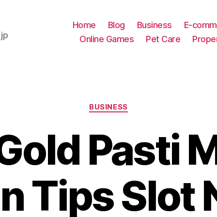
Home
Blog
Business
E-comm
 jp
Online Games
Pet Care
Prope
Categories
BUSINESS
 Gold Pasti
n Tips Slot