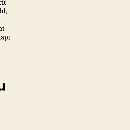
it
ld,
at
tapi
u