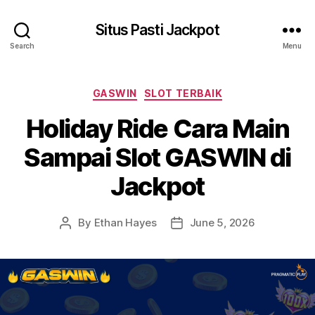
Situs Pasti Jackpot
Search
Menu
Categories
GASWIN
SLOT TERBAIK
Holiday Ride Cara Main
Sampai Slot GASWIN di
Jackpot
By
Ethan Hayes
June 5, 2026
Post
Post
author
date