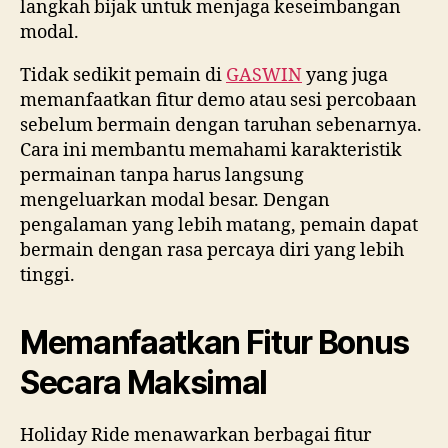
langkah bijak untuk menjaga keseimbangan
modal.
Tidak sedikit pemain di
GASWIN
yang juga
memanfaatkan fitur demo atau sesi percobaan
sebelum bermain dengan taruhan sebenarnya.
Cara ini membantu memahami karakteristik
permainan tanpa harus langsung
mengeluarkan modal besar. Dengan
pengalaman yang lebih matang, pemain dapat
bermain dengan rasa percaya diri yang lebih
tinggi.
Memanfaatkan Fitur Bonus
Secara Maksimal
Holiday Ride menawarkan berbagai fitur