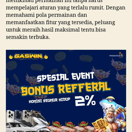
menikmati permainan ini tanpa harus
mempelajari aturan yang terlalu rumit. Dengan
memahami pola permainan dan
memanfaatkan fitur yang tersedia, peluang
untuk meraih hasil maksimal tentu bisa
semakin terbuka.