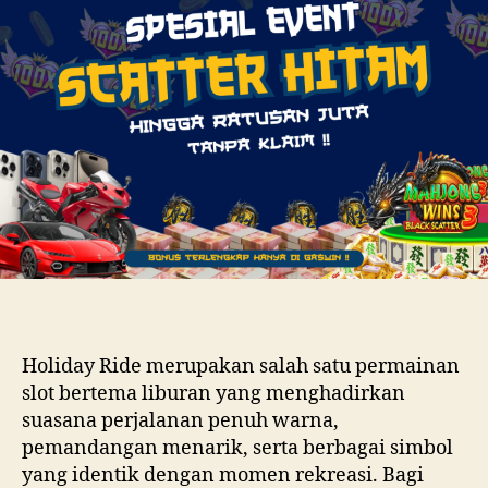
Holiday Ride merupakan salah satu permainan
slot bertema liburan yang menghadirkan
suasana perjalanan penuh warna,
pemandangan menarik, serta berbagai simbol
yang identik dengan momen rekreasi. Bagi