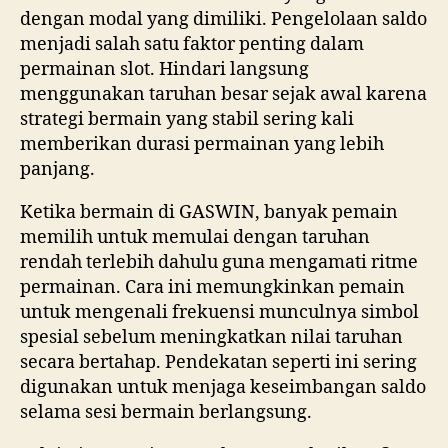
dengan modal yang dimiliki. Pengelolaan saldo
menjadi salah satu faktor penting dalam
permainan slot. Hindari langsung
menggunakan taruhan besar sejak awal karena
strategi bermain yang stabil sering kali
memberikan durasi permainan yang lebih
panjang.
Ketika bermain di GASWIN, banyak pemain
memilih untuk memulai dengan taruhan
rendah terlebih dahulu guna mengamati ritme
permainan. Cara ini memungkinkan pemain
untuk mengenali frekuensi munculnya simbol
spesial sebelum meningkatkan nilai taruhan
secara bertahap. Pendekatan seperti ini sering
digunakan untuk menjaga keseimbangan saldo
selama sesi bermain berlangsung.