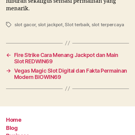
hiburan sekaligus sensasi permainan yang
menarik.
slot gacor
,
slot jackpot
,
Slot terbaik
,
slot terpercaya
Tags
←
Fire Strike Cara Menang Jackpot dan Main
Slot REDWIN69
→
Vegas Magic Slot Digital dan Fakta Permainan
Modern BIOWIN69
Home
Blog