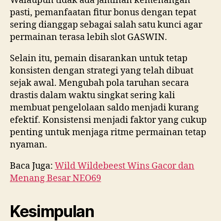
Walaupun tidak ada jaminan kemenangan
pasti, pemanfaatan fitur bonus dengan tepat
sering dianggap sebagai salah satu kunci agar
permainan terasa lebih slot GASWIN.
Selain itu, pemain disarankan untuk tetap
konsisten dengan strategi yang telah dibuat
sejak awal. Mengubah pola taruhan secara
drastis dalam waktu singkat sering kali
membuat pengelolaan saldo menjadi kurang
efektif. Konsistensi menjadi faktor yang cukup
penting untuk menjaga ritme permainan tetap
nyaman.
Baca Juga:
Wild Wildebeest Wins Gacor dan
Menang Besar NEO69
Kesimpulan