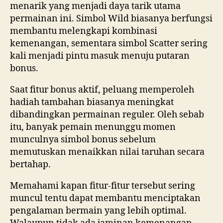
menarik yang menjadi daya tarik utama
permainan ini. Simbol Wild biasanya berfungsi
membantu melengkapi kombinasi
kemenangan, sementara simbol Scatter sering
kali menjadi pintu masuk menuju putaran
bonus.
Saat fitur bonus aktif, peluang memperoleh
hadiah tambahan biasanya meningkat
dibandingkan permainan reguler. Oleh sebab
itu, banyak pemain menunggu momen
munculnya simbol bonus sebelum
memutuskan menaikkan nilai taruhan secara
bertahap.
Memahami kapan fitur-fitur tersebut sering
muncul tentu dapat membantu menciptakan
pengalaman bermain yang lebih optimal.