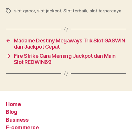
slot gacor
,
slot jackpot
,
Slot terbaik
,
slot terpercaya
Tags
←
Madame Destiny Megaways Trik Slot GASWIN
dan Jackpot Cepat
→
Fire Strike Cara Menang Jackpot dan Main
Slot REDWIN69
Home
Blog
Business
E-commerce