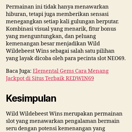
Permainan ini tidak hanya menawarkan
hiburan, tetapi juga memberikan sensasi
menegangkan setiap kali gulungan berputar.
Kombinasi visual yang menarik, fitur bonus
yang menguntungkan, dan peluang
kemenangan besar menjadikan Wild
Wildebeest Wins sebagai salah satu pilihan
yang layak dicoba oleh para pecinta slot NEO69.
Baca Juga:
Elemental Gems Cara Menang
Jackpot di Situs Terbaik REDWIN69
Kesimpulan
Wild Wildebeest Wins merupakan permainan
slot yang menawarkan pengalaman bermain
seru dengan potensi kemenangan yang