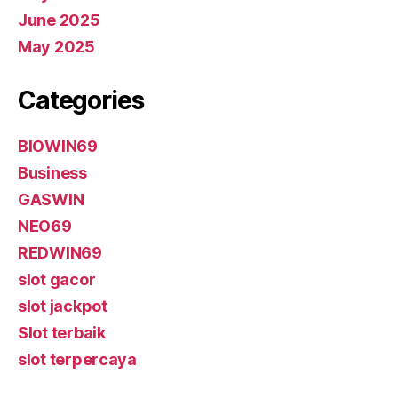
June 2025
May 2025
Categories
BIOWIN69
Business
GASWIN
NEO69
REDWIN69
slot gacor
slot jackpot
Slot terbaik
slot terpercaya