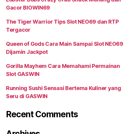
Gacor BIOWIN69
The Tiger Warrior Tips Slot NEO69 dan RTP
Tergacor
Queen of Gods Cara Main Sampai Slot NEO69
Dijamin Jackpot
Gorilla Mayhem Cara Memahami Permainan
Slot GASWIN
Running Sushi Sensasi Bertema Kuliner yang
Seru di GASWIN
Recent Comments
Archives