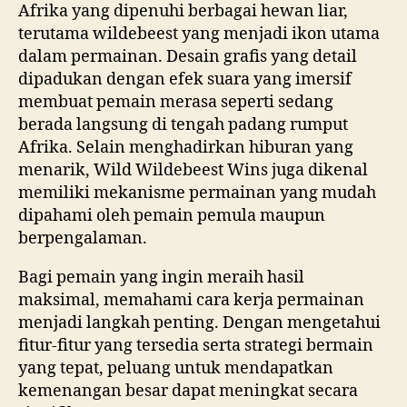
Afrika yang dipenuhi berbagai hewan liar,
terutama wildebeest yang menjadi ikon utama
dalam permainan. Desain grafis yang detail
dipadukan dengan efek suara yang imersif
membuat pemain merasa seperti sedang
berada langsung di tengah padang rumput
Afrika. Selain menghadirkan hiburan yang
menarik, Wild Wildebeest Wins juga dikenal
memiliki mekanisme permainan yang mudah
dipahami oleh pemain pemula maupun
berpengalaman.
Bagi pemain yang ingin meraih hasil
maksimal, memahami cara kerja permainan
menjadi langkah penting. Dengan mengetahui
fitur-fitur yang tersedia serta strategi bermain
yang tepat, peluang untuk mendapatkan
kemenangan besar dapat meningkat secara