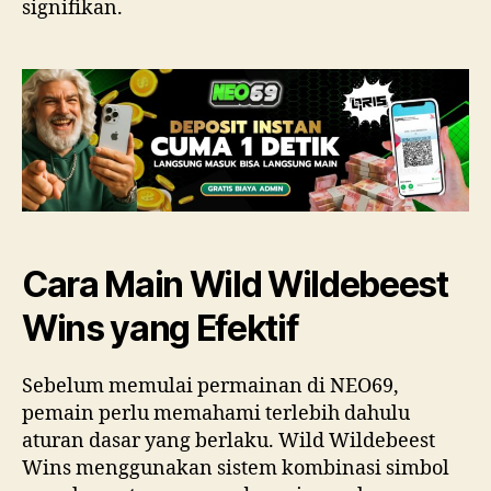
signifikan.
Cara Main Wild Wildebeest
Wins yang Efektif
Sebelum memulai permainan di NEO69,
pemain perlu memahami terlebih dahulu
aturan dasar yang berlaku. Wild Wildebeest
Wins menggunakan sistem kombinasi simbol