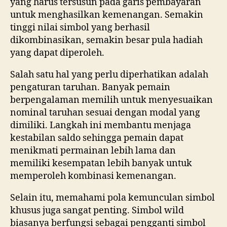
yang harus tersusun pada garis pembayaran
untuk menghasilkan kemenangan. Semakin
tinggi nilai simbol yang berhasil
dikombinasikan, semakin besar pula hadiah
yang dapat diperoleh.
Salah satu hal yang perlu diperhatikan adalah
pengaturan taruhan. Banyak pemain
berpengalaman memilih untuk menyesuaikan
nominal taruhan sesuai dengan modal yang
dimiliki. Langkah ini membantu menjaga
kestabilan saldo sehingga pemain dapat
menikmati permainan lebih lama dan
memiliki kesempatan lebih banyak untuk
memperoleh kombinasi kemenangan.
Selain itu, memahami pola kemunculan simbol
khusus juga sangat penting. Simbol wild
biasanya berfungsi sebagai pengganti simbol