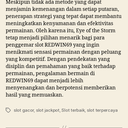
Meskipun tidak ada metode yang dapat
menjamin kemenangan dalam setiap putaran,
penerapan strategi yang tepat dapat membantu
meningkatkan kenyamanan dan efektivitas
permainan. Oleh karena itu, Eye of the Storm
tetap menjadi pilihan menarik bagi para
penggemar slot REDWIN69 yang ingin
menikmati sensasi permainan dengan peluang
yang kompetitif. Dengan pendekatan yang
disiplin dan pemahaman yang baik terhadap
permainan, pengalaman bermain di
REDWIN69 dapat menjadi lebih
menyenangkan dan berpotensi memberikan
hasil yang memuaskan.
slot gacor
,
slot jackpot
,
Slot terbaik
,
slot terpercaya
Tags