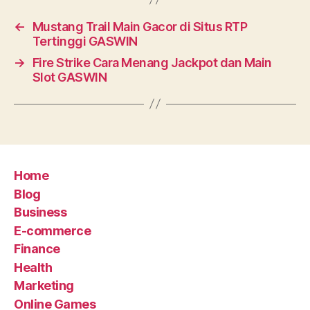
←
Mustang Trail Main Gacor di Situs RTP
Tertinggi GASWIN
→
Fire Strike Cara Menang Jackpot dan Main
Slot GASWIN
Home
Blog
Business
E-commerce
Finance
Health
Marketing
Online Games