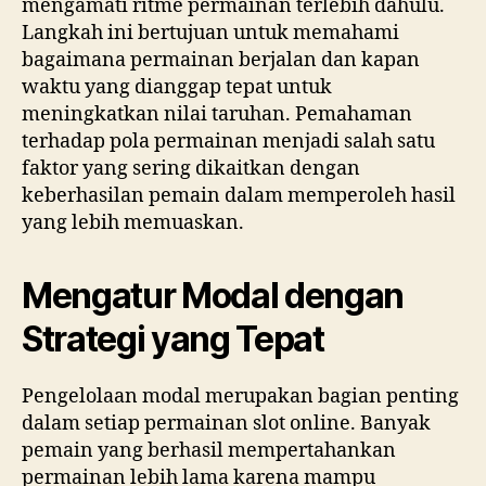
mengamati ritme permainan terlebih dahulu.
Langkah ini bertujuan untuk memahami
bagaimana permainan berjalan dan kapan
waktu yang dianggap tepat untuk
meningkatkan nilai taruhan. Pemahaman
terhadap pola permainan menjadi salah satu
faktor yang sering dikaitkan dengan
keberhasilan pemain dalam memperoleh hasil
yang lebih memuaskan.
Mengatur Modal dengan
Strategi yang Tepat
Pengelolaan modal merupakan bagian penting
dalam setiap permainan slot online. Banyak
pemain yang berhasil mempertahankan
permainan lebih lama karena mampu