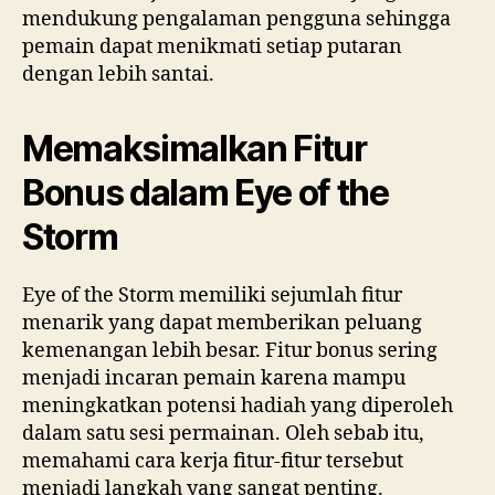
mendukung pengalaman pengguna sehingga
pemain dapat menikmati setiap putaran
dengan lebih santai.
Memaksimalkan Fitur
Bonus dalam Eye of the
Storm
Eye of the Storm memiliki sejumlah fitur
menarik yang dapat memberikan peluang
kemenangan lebih besar. Fitur bonus sering
menjadi incaran pemain karena mampu
meningkatkan potensi hadiah yang diperoleh
dalam satu sesi permainan. Oleh sebab itu,
memahami cara kerja fitur-fitur tersebut
menjadi langkah yang sangat penting.