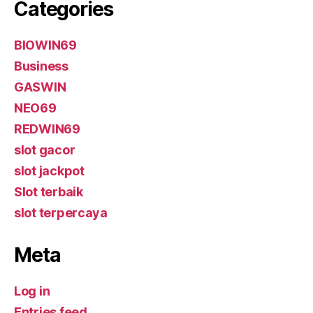
Categories
BIOWIN69
Business
GASWIN
NEO69
REDWIN69
slot gacor
slot jackpot
Slot terbaik
slot terpercaya
Meta
Log in
Entries feed