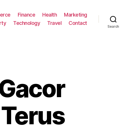
erce
Finance
Health
Marketing
rty
Technology
Travel
Contact
Search
 Gacor
 Terus