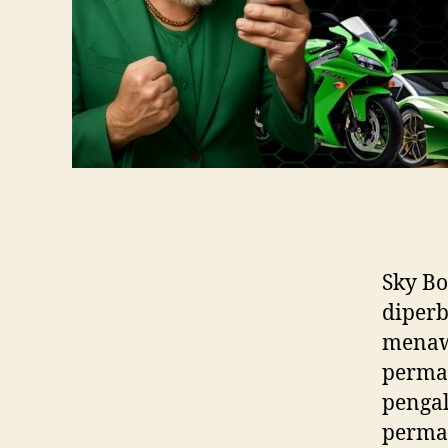
Sky Bo
diperb
menawa
perma
pengal
permai