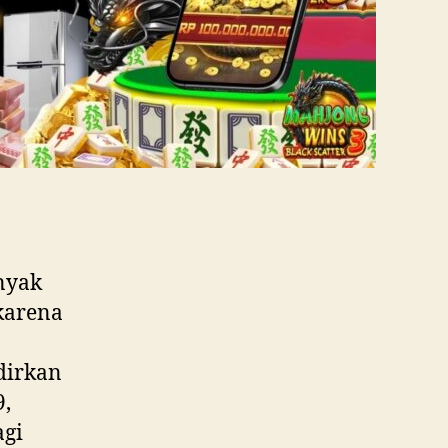
nyak
karena
dirkan
9,
agi