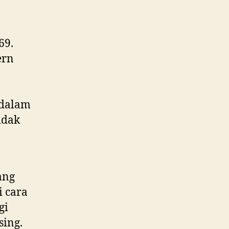
69.
ern
 dalam
idak
ang
i cara
gi
sing.