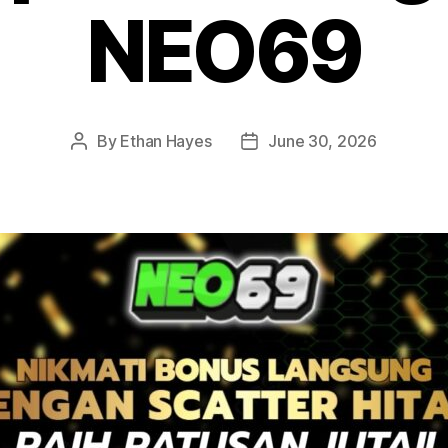
NEO69
By
Ethan Hayes
June 30, 2026
Post
Post
author
date