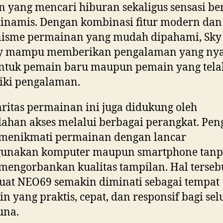
 yang mencari hiburan sekaligus sensasi b
inamis. Dengan kombinasi fitur modern dan
isme permainan yang mudah dipahami, Sky
y mampu memberikan pengalaman yang n
untuk pemain baru maupun pemain yang tela
iki pengalaman.
ritas permainan ini juga didukung oleh
han akses melalui berbagai perangkat. Pe
 menikmati permainan dengan lancar
unakan komputer maupun smartphone tan
mengorbankan kualitas tampilan. Hal terseb
at NEO69 semakin diminati sebagai tempat
n yang praktis, cepat, dan responsif bagi se
una.