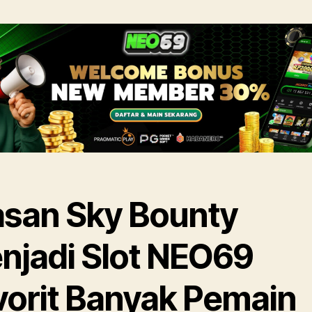
asan Sky Bounty
njadi Slot NEO69
vorit Banyak Pemain