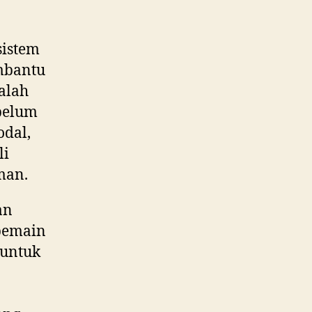
sistem
mbantu
alah
belum
dal,
li
man.
an
pemain
 untuk