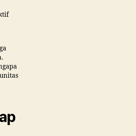
tif
ga
.
engapa
unitas
iap