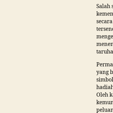
Salah 
kemen
secara
tersen
mengen
menen
taruh
Perma
yang b
simbol
hadiah
Oleh 
kemunc
peluan