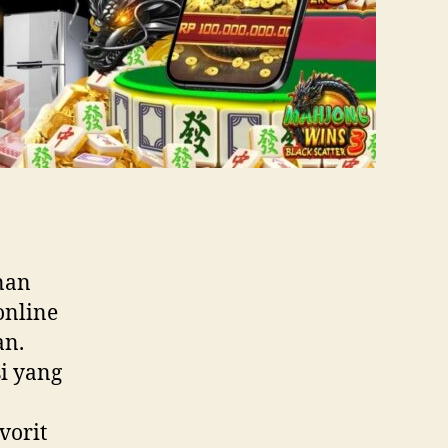
nan
online
an.
i yang
vorit