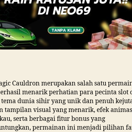
agic Cauldron merupakan salah satu permai
erhasil menarik perhatian para pecinta slot 
 tema dunia sihir yang unik dan penuh kejut
 tampilan visual yang menarik, efek animas
u, serta berbagai fitur bonus yang
tungkan, permainan ini menjadi pilihan fa