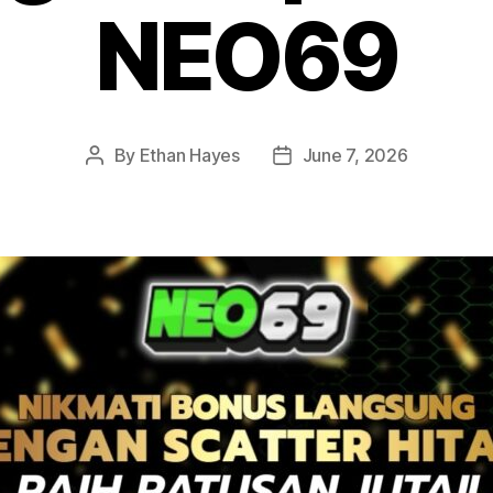
NEO69
By
Ethan Hayes
June 7, 2026
Post
Post
author
date