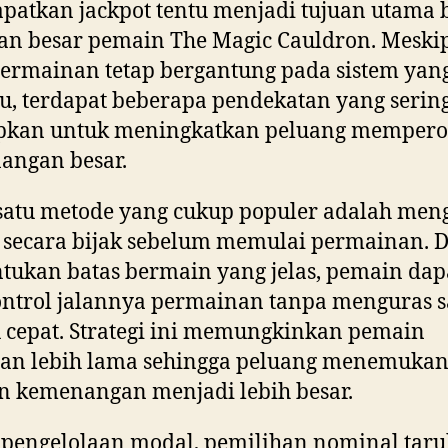
atkan jackpot tentu menjadi tujuan utama 
an besar pemain The Magic Cauldron. Meski
permainan tetap bergantung pada sistem yan
u, terdapat beberapa pendekatan yang serin
apkan untuk meningkatkan peluang mempero
angan besar.
satu metode yang cukup populer adalah men
 secara bijak sebelum memulai permainan. 
ukan batas bermain yang jelas, pemain dap
ntrol jalannya permainan tanpa menguras s
u cepat. Strategi ini memungkinkan pemain
han lebih lama sehingga peluang menemuka
 kemenangan menjadi lebih besar.
 pengelolaan modal, pemilihan nominal tar