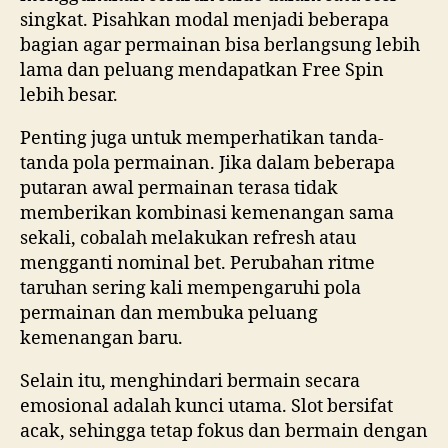
singkat. Pisahkan modal menjadi beberapa
bagian agar permainan bisa berlangsung lebih
lama dan peluang mendapatkan Free Spin
lebih besar.
Penting juga untuk memperhatikan tanda-
tanda pola permainan. Jika dalam beberapa
putaran awal permainan terasa tidak
memberikan kombinasi kemenangan sama
sekali, cobalah melakukan refresh atau
mengganti nominal bet. Perubahan ritme
taruhan sering kali mempengaruhi pola
permainan dan membuka peluang
kemenangan baru.
Selain itu, menghindari bermain secara
emosional adalah kunci utama. Slot bersifat
acak, sehingga tetap fokus dan bermain dengan