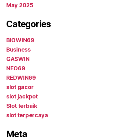
May 2025
Categories
BIOWIN69
Business
GASWIN
NEO69
REDWIN69
slot gacor
slot jackpot
Slot terbaik
slot terpercaya
Meta