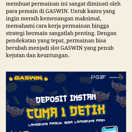
membuat permainan ini sangat diminati oleh
para pemain di GASWIN. Untuk kamu yang
ingin meraih kemenangan maksimal,
memahami cara kerja permainan hingga
strategi bermain sangatlah penting. Dengan
pendekatan yang tepat, permainan bisa
berubah menjadi slot GASWIN yang penuh
kejutan dan keuntungan.