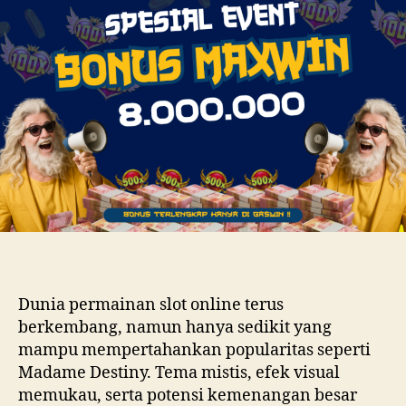
Dunia permainan slot online terus
berkembang, namun hanya sedikit yang
mampu mempertahankan popularitas seperti
Madame Destiny. Tema mistis, efek visual
memukau, serta potensi kemenangan besar