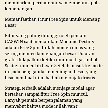
membiarkan permainannya membentuk pola
kemenangan.
Memanfaatkan Fitur Free Spin untuk Menang
Besar
Fitur yang paling ditunggu oleh pemain
GASWIN saat memainkan Madame Destiny
adalah Free Spin. Inilah momen emas yang
sering memicu kemenangan besar. Putaran
gratis didapatkan ketika minimal tiga simbol
Scatter muncul di layar. Setelah masuk ke mode
ini, ada pengganda kemenangan besar yang
bisa membuat nilai hadiah melonjak drastis.
Strategi terbaik adalah menjaga modal agar
bertahan sampai fitur Free Spin muncul.
Banyak pemain berpengalaman yang
menyebut bahwa mode inilah yang