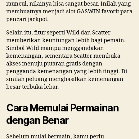
muncul, nilainya bisa sangat besar. Inilah yang
membuatnya menjadi slot GASWIN favorit para
pencari jackpot.
Selain itu, fitur seperti Wild dan Scatter
memberikan keuntungan lebih bagi pemain.
Simbol Wild mampu menggandakan
kemenangan, sementara Scatter membuka
akses menuju putaran gratis dengan
pengganda kemenangan yang lebih tinggi. Di
sinilah peluang menghasilkan kemenangan
besar terbuka lebar.
Cara Memulai Permainan
dengan Benar
Sebelum mulai bermain, kamu perlu