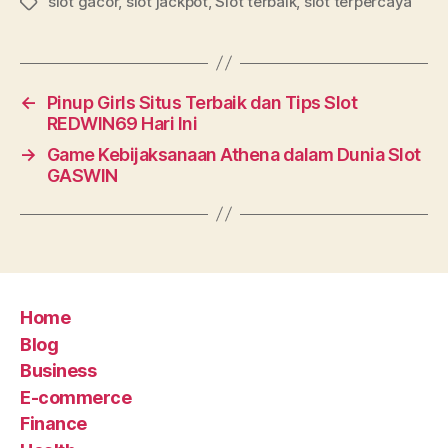
slot gacor
,
slot jackpot
,
Slot terbaik
,
slot terpercaya
Tags
←
Pinup Girls Situs Terbaik dan Tips Slot
REDWIN69 Hari Ini
→
Game Kebijaksanaan Athena dalam Dunia Slot
GASWIN
Home
Blog
Business
E-commerce
Finance