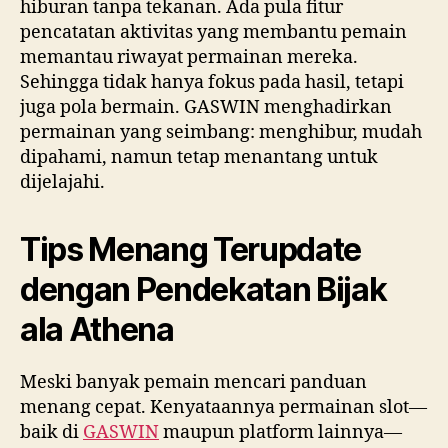
hiburan tanpa tekanan. Ada pula fitur
pencatatan aktivitas yang membantu pemain
memantau riwayat permainan mereka.
Sehingga tidak hanya fokus pada hasil, tetapi
juga pola bermain. GASWIN menghadirkan
permainan yang seimbang: menghibur, mudah
dipahami, namun tetap menantang untuk
dijelajahi.
Tips Menang Terupdate
dengan Pendekatan Bijak
ala Athena
Meski banyak pemain mencari panduan
menang cepat. Kenyataannya permainan slot—
baik di
GASWIN
maupun platform lainnya—