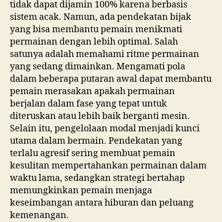
tidak dapat dijamin 100% karena berbasis
sistem acak. Namun, ada pendekatan bijak
yang bisa membantu pemain menikmati
permainan dengan lebih optimal. Salah
satunya adalah memahami ritme permainan
yang sedang dimainkan. Mengamati pola
dalam beberapa putaran awal dapat membantu
pemain merasakan apakah permainan
berjalan dalam fase yang tepat untuk
diteruskan atau lebih baik berganti mesin.
Selain itu, pengelolaan modal menjadi kunci
utama dalam bermain. Pendekatan yang
terlalu agresif sering membuat pemain
kesulitan mempertahankan permainan dalam
waktu lama, sedangkan strategi bertahap
memungkinkan pemain menjaga
keseimbangan antara hiburan dan peluang
kemenangan.