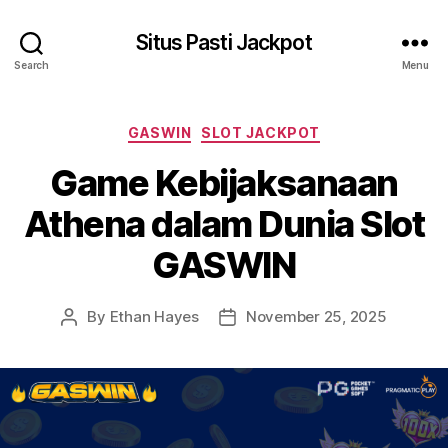
Situs Pasti Jackpot
Search
Menu
Categories
GASWIN
SLOT JACKPOT
Game Kebijaksanaan
Athena dalam Dunia Slot
GASWIN
By
Ethan Hayes
November 25, 2025
Post
Post
author
date