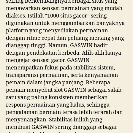
seiring berkembangnya berbagai situs yang
menawarkan sensasi permainan yang mudah
diakses. Istilah “1000 situs gacor” sering
digunakan untuk menggambarkan banyaknya
platform yang menyediakan permainan
dengan ritme cepat dan peluang menang yang
dianggap tinggi. Namun, GASWIN hadir
dengan pendekatan berbeda. Alih-alih hanya
mengejar sensasi gacor, GASWIN
menempatkan fokus pada stabilitas sistem,
transparansi permainan, serta kenyamanan
pemain dalam jangka panjang. Beberapa
pemain menyebut slot GASWIN sebagai salah
satu yang paling konsisten memberikan
respons permainan yang halus, sehingga
pengalaman bermain terasa lebih terarah dan
menyenangkan. Stabilitas inilah yang
membuat GASWIN sering dianggap sebagai