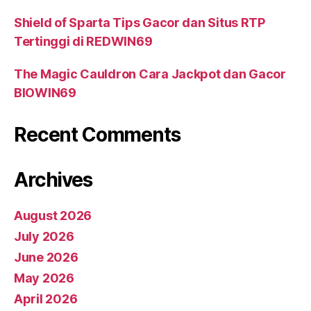
Shield of Sparta Tips Gacor dan Situs RTP
Tertinggi di REDWIN69
The Magic Cauldron Cara Jackpot dan Gacor
BIOWIN69
Recent Comments
Archives
August 2026
July 2026
June 2026
May 2026
April 2026