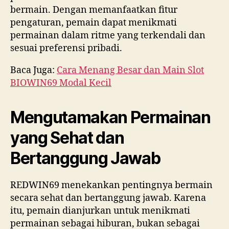
bermain. Dengan memanfaatkan fitur
pengaturan, pemain dapat menikmati
permainan dalam ritme yang terkendali dan
sesuai preferensi pribadi.
Baca Juga:
Cara Menang Besar dan Main Slot
BIOWIN69 Modal Kecil
Mengutamakan Permainan
yang Sehat dan
Bertanggung Jawab
REDWIN69 menekankan pentingnya bermain
secara sehat dan bertanggung jawab. Karena
itu, pemain dianjurkan untuk menikmati
permainan sebagai hiburan, bukan sebagai