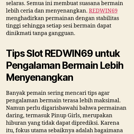
selaras. Semua ini membuat suasana bermain
lebih ceria dan menyenangkan.
REDWIN69
menghadirkan permainan dengan stabilitas
tinggi sehingga setiap sesi bermain dapat
dinikmati tanpa gangguan.
Tips Slot REDWIN69 untuk
Pengalaman Bermain Lebih
Menyenangkan
Banyak pemain sering mencari tips agar
pengalaman bermain terasa lebih maksimal.
Namun perlu digarisbawahi bahwa permainan
daring, termasuk Pinup Girls, merupakan
hiburan yang tidak dapat diprediksi. Karena
itu, fokus utama sebaiknya adalah bagaimana