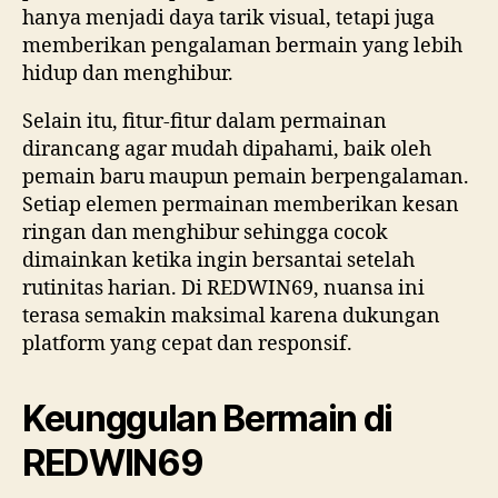
hanya menjadi daya tarik visual, tetapi juga
memberikan pengalaman bermain yang lebih
hidup dan menghibur.
Selain itu, fitur-fitur dalam permainan
dirancang agar mudah dipahami, baik oleh
pemain baru maupun pemain berpengalaman.
Setiap elemen permainan memberikan kesan
ringan dan menghibur sehingga cocok
dimainkan ketika ingin bersantai setelah
rutinitas harian. Di REDWIN69, nuansa ini
terasa semakin maksimal karena dukungan
platform yang cepat dan responsif.
Keunggulan Bermain di
REDWIN69