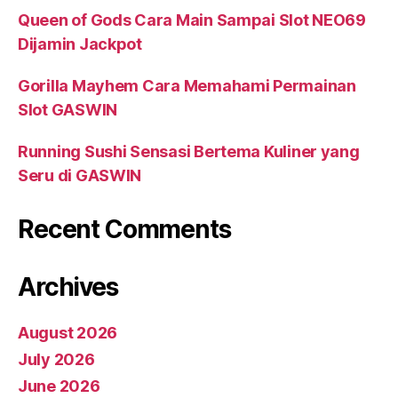
Queen of Gods Cara Main Sampai Slot NEO69
Dijamin Jackpot
Gorilla Mayhem Cara Memahami Permainan
Slot GASWIN
Running Sushi Sensasi Bertema Kuliner yang
Seru di GASWIN
Recent Comments
Archives
August 2026
July 2026
June 2026