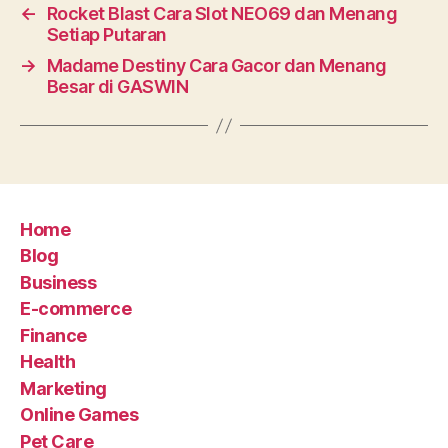
←
Rocket Blast Cara Slot NEO69 dan Menang
Setiap Putaran
→
Madame Destiny Cara Gacor dan Menang
Besar di GASWIN
Home
Blog
Business
E-commerce
Finance
Health
Marketing
Online Games
Pet Care