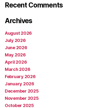
Recent Comments
Archives
August 2026
July 2026
June 2026
May 2026
April 2026
March 2026
February 2026
January 2026
December 2025
November 2025
October 2025