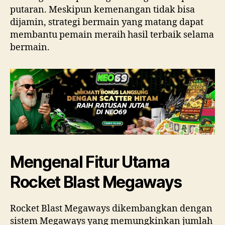
putaran. Meskipun kemenangan tidak bisa
dijamin, strategi bermain yang matang dapat
membantu pemain meraih hasil terbaik selama
bermain.
Mengenal Fitur Utama
Rocket Blast Megaways
Rocket Blast Megaways dikembangkan dengan
sistem Megaways yang memungkinkan jumlah