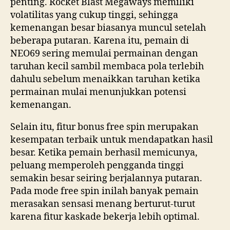
penting. Rocket Blast Megaways memiliki
volatilitas yang cukup tinggi, sehingga
kemenangan besar biasanya muncul setelah
beberapa putaran. Karena itu, pemain di
NEO69 sering memulai permainan dengan
taruhan kecil sambil membaca pola terlebih
dahulu sebelum menaikkan taruhan ketika
permainan mulai menunjukkan potensi
kemenangan.
Selain itu, fitur bonus free spin merupakan
kesempatan terbaik untuk mendapatkan hasil
besar. Ketika pemain berhasil memicunya,
peluang memperoleh pengganda tinggi
semakin besar seiring berjalannya putaran.
Pada mode free spin inilah banyak pemain
merasakan sensasi menang berturut-turut
karena fitur kaskade bekerja lebih optimal.