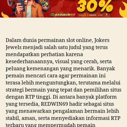
Dalam dunia permainan slot online, Jokers
Jewels menjadi salah satu judul yang terus
mendapatkan perhatian karena
kesederhanaannya, visual yang cerah, serta
peluang kemenangan yang menarik. Banyak
pemain mencari cara agar permainan ini
terasa lebih menguntungkan, terutama melalui
strategi bermain yang tepat dan pemilihan situs
dengan RTP tinggi. Di antara banyak platform
yang tersedia, REDWIN69 hadir sebagai situs
yang menawarkan pengalaman bermain lebih
stabil, aman, serta menyediakan informasi RTP
terbaru yang mempermudah pemain