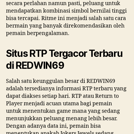
secara perlahan namun pasti, peluang untuk
mendapatkan kombinasi simbol bernilai tinggi
bisa tercapai. Ritme ini menjadi salah satu cara
bermain yang banyak direkomendasikan oleh
pemain berpengalaman.
Situs RTP Tergacor Terbaru
di REDWIN69
Salah satu keunggulan besar di REDWIN69
adalah tersedianya informasi RTP terbaru yang
dapat diakses setiap hari. RTP atau Return to
Player menjadi acuan utama bagi pemain
untuk menentukan game mana yang sedang
menunjukkan peluang menang lebih besar.
Dengan adanya data ini, pemain bisa
menentukan apakah Jokers Jewels sedang