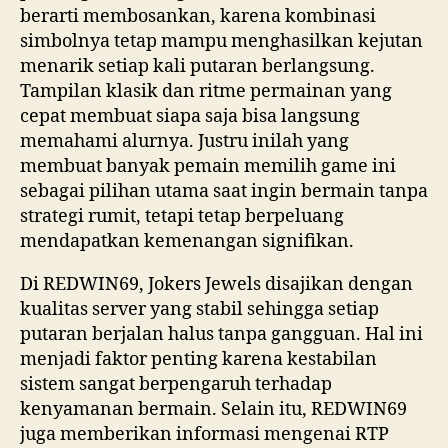
berarti membosankan, karena kombinasi
simbolnya tetap mampu menghasilkan kejutan
menarik setiap kali putaran berlangsung.
Tampilan klasik dan ritme permainan yang
cepat membuat siapa saja bisa langsung
memahami alurnya. Justru inilah yang
membuat banyak pemain memilih game ini
sebagai pilihan utama saat ingin bermain tanpa
strategi rumit, tetapi tetap berpeluang
mendapatkan kemenangan signifikan.
Di REDWIN69, Jokers Jewels disajikan dengan
kualitas server yang stabil sehingga setiap
putaran berjalan halus tanpa gangguan. Hal ini
menjadi faktor penting karena kestabilan
sistem sangat berpengaruh terhadap
kenyamanan bermain. Selain itu, REDWIN69
juga memberikan informasi mengenai RTP