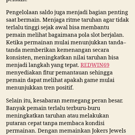
Pengelolaan saldo juga menjadi bagian penting
saat bermain. Menjaga ritme taruhan agar tidak
terlalu tinggi sejak awal bisa membantu
pemain melihat bagaimana pola slot berjalan.
Ketika permainan mulai menunjukkan tanda–
tanda memberikan kemenangan secara
konsisten, meningkatkan nilai taruhan bisa
menjadi langkah yang tepat.
REDWIN69
menyediakan fitur pemantauan sehingga
pemain dapat melihat apakah game mulai
menunjukkan tren positif.
Selain itu, kesabaran memegang peran besar.
Banyak pemain terlalu terburu-buru
meningkatkan taruhan atau melakukan
putaran cepat tanpa membaca kondisi
permainan. Dengan memainkan Jokers Jewels