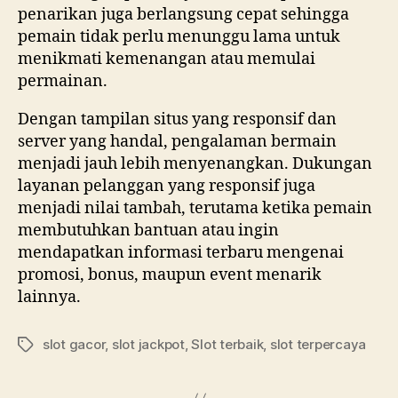
penarikan juga berlangsung cepat sehingga
pemain tidak perlu menunggu lama untuk
menikmati kemenangan atau memulai
permainan.
Dengan tampilan situs yang responsif dan
server yang handal, pengalaman bermain
menjadi jauh lebih menyenangkan. Dukungan
layanan pelanggan yang responsif juga
menjadi nilai tambah, terutama ketika pemain
membutuhkan bantuan atau ingin
mendapatkan informasi terbaru mengenai
promosi, bonus, maupun event menarik
lainnya.
slot gacor
,
slot jackpot
,
Slot terbaik
,
slot terpercaya
Tags