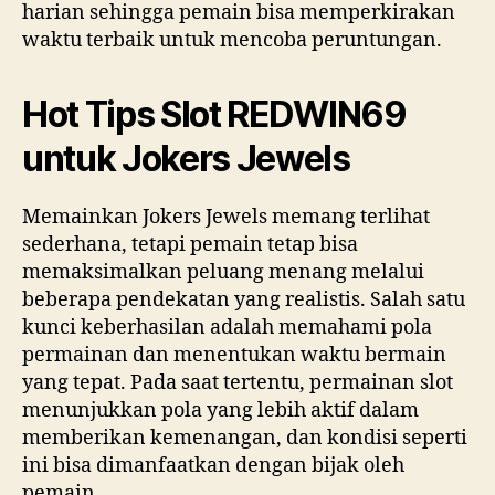
harian sehingga pemain bisa memperkirakan
waktu terbaik untuk mencoba peruntungan.
Hot Tips Slot REDWIN69
untuk Jokers Jewels
Memainkan Jokers Jewels memang terlihat
sederhana, tetapi pemain tetap bisa
memaksimalkan peluang menang melalui
beberapa pendekatan yang realistis. Salah satu
kunci keberhasilan adalah memahami pola
permainan dan menentukan waktu bermain
yang tepat. Pada saat tertentu, permainan slot
menunjukkan pola yang lebih aktif dalam
memberikan kemenangan, dan kondisi seperti
ini bisa dimanfaatkan dengan bijak oleh
pemain.