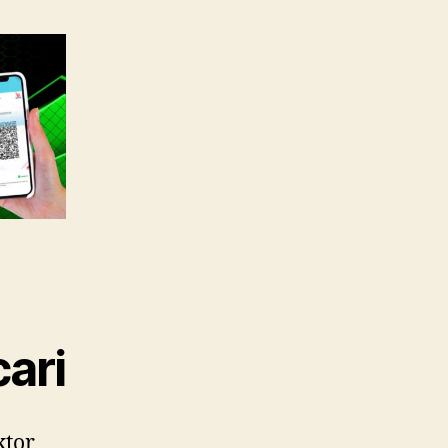
ari
ktor