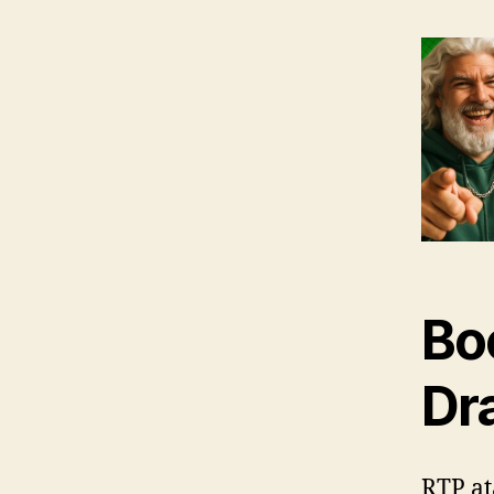
Bo
Dr
RTP at