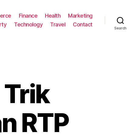
erce
Finance
Health
Marketing
rty
Technology
Travel
Contact
Search
 Trik
an RTP