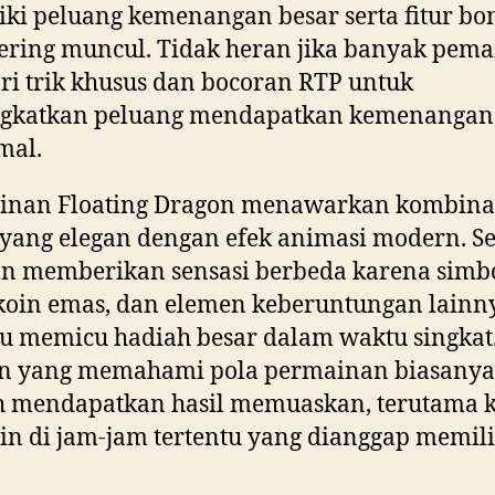
ki peluang kemenangan besar serta fitur bo
ering muncul. Tidak heran jika banyak pema
i trik khusus dan bocoran RTP untuk
gkatkan peluang mendapatkan kemenangan
mal.
inan Floating Dragon menawarkan kombina
 yang elegan dengan efek animasi modern. Se
an memberikan sensasi berbeda karena simb
koin emas, dan elemen keberuntungan lainn
 memicu hadiah besar dalam waktu singkat.
n yang memahami pola permainan biasanya 
 mendapatkan hasil memuaskan, terutama k
n di jam-jam tertentu yang dianggap memili