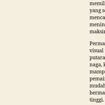
memili
yang s
mencar
menin
maksi
Perma
visual
putar
naga, 
mampu
pemai
mudah
bermai
tinggi.