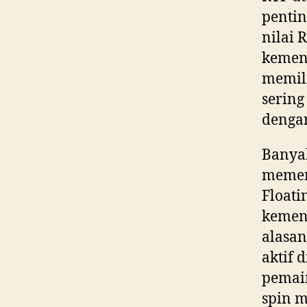
pentin
nilai
kemena
memili
sering
dengan
Banya
memeng
Floati
kemena
alasan
aktif 
pemai
spin m