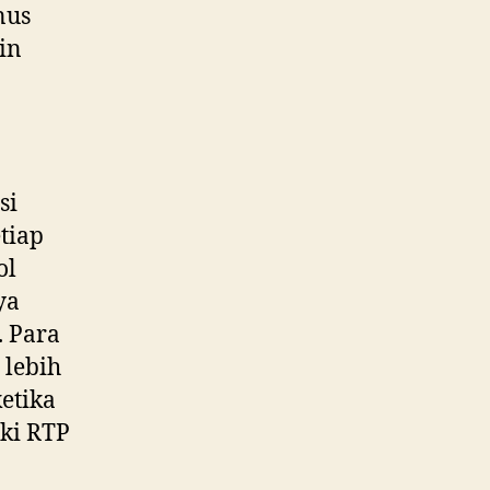
nus
in
si
tiap
ol
ya
 Para
lebih
etika
ki RTP