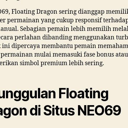
69, Floating Dragon sering dianggap memili
er permainan yang cukup responsif terhadap
manual. Sebagian pemain lebih memilih mel
ecara perlahan dibanding menggunakan turb
k ini dipercaya membantu pemain memaham
 permainan mulai memasuki fase bonus atau
rikan simbol premium lebih sering.
unggulan Floating
agon di Situs NEO69