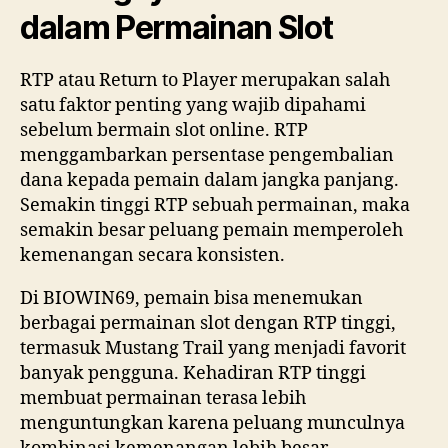
dalam Permainan Slot
RTP atau Return to Player merupakan salah
satu faktor penting yang wajib dipahami
sebelum bermain slot online. RTP
menggambarkan persentase pengembalian
dana kepada pemain dalam jangka panjang.
Semakin tinggi RTP sebuah permainan, maka
semakin besar peluang pemain memperoleh
kemenangan secara konsisten.
Di BIOWIN69, pemain bisa menemukan
berbagai permainan slot dengan RTP tinggi,
termasuk Mustang Trail yang menjadi favorit
banyak pengguna. Kehadiran RTP tinggi
membuat permainan terasa lebih
menguntungkan karena peluang munculnya