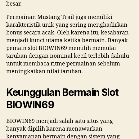
besar.
Permainan Mustang Trail juga memiliki
karakteristik unik yang sering menghadirkan
bonus secara acak. Oleh karena itu, kesabaran
menjadi kunci utama ketika bermain. Banyak
pemain slot BIOWIN69 memilih memulai
taruhan dengan nominal kecil terlebih dahulu
untuk membaca ritme permainan sebelum
meningkatkan nilai taruhan.
Keunggulan Bermain Slot
BIOWIN69
BIOWIN69 menjadi salah satu situs yang
banyak dipilih karena menawarkan
kenyamanan bermain dengan sistem yang