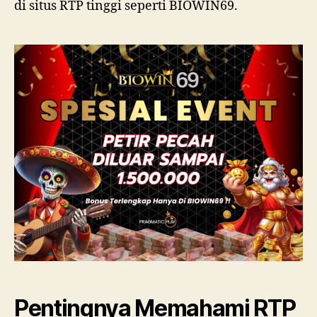
di situs RTP tinggi seperti BIOWIN69.
Pentingnya Memahami RTP