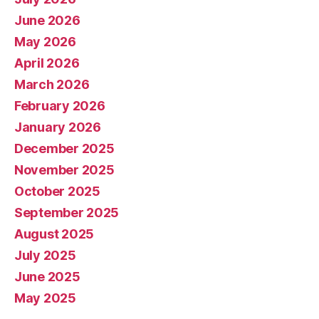
June 2026
May 2026
April 2026
March 2026
February 2026
January 2026
December 2025
November 2025
October 2025
September 2025
August 2025
July 2025
June 2025
May 2025