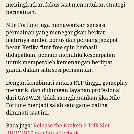
meningkatkan fokus saat menentukan strategi
permainan.
Nile Fortune juga menawarkan sensasi
permainan yang menegangkan berkat
hadirnya simbol bonus dan peluang jackpot
besar. Ketika fitur free spin berhasil
didapatkan, pemain memiliki kesempatan
untuk memperoleh kemenangan berlipat
ganda dalam satu sesi permainan.
Dengan kombinasi antara RTP tinggi, gameplay
menarik, dan dukungan layanan profesional
dari GASWIN, tidak mengherankan jika Nile
Fortune menjadi salah satu game paling
diminati saat ini.
Baca Juga:
Release the Kraken 2 Trik Slot
BIOWIN69 dan Situs Terbaik