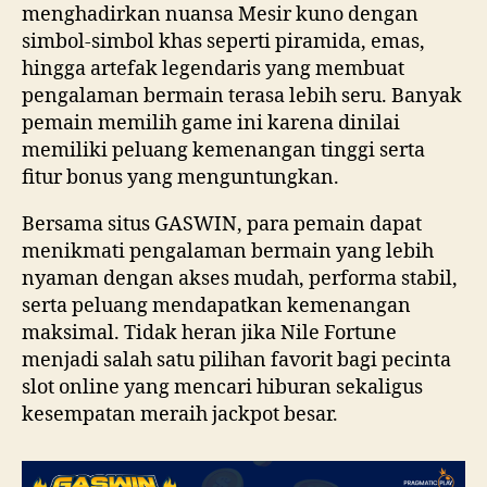
menghadirkan nuansa Mesir kuno dengan
simbol-simbol khas seperti piramida, emas,
hingga artefak legendaris yang membuat
pengalaman bermain terasa lebih seru. Banyak
pemain memilih game ini karena dinilai
memiliki peluang kemenangan tinggi serta
fitur bonus yang menguntungkan.
Bersama situs GASWIN, para pemain dapat
menikmati pengalaman bermain yang lebih
nyaman dengan akses mudah, performa stabil,
serta peluang mendapatkan kemenangan
maksimal. Tidak heran jika Nile Fortune
menjadi salah satu pilihan favorit bagi pecinta
slot online yang mencari hiburan sekaligus
kesempatan meraih jackpot besar.