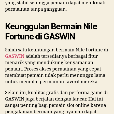
yang stabil sehingga pemain dapat menikmati
permainan tanpa gangguan.
Keunggulan Bermain Nile
Fortune di GASWIN
Salah satu keuntungan bermain Nile Fortune di
GASWIN
adalah tersedianya berbagai fitur
menarik yang mendukung kenyamanan
pemain. Proses akses permainan yang cepat
membuat pemain tidak perlu menunggu lama
untuk memulai permainan favorit mereka.
Selain itu, kualitas grafis dan performa game di
GASWIN juga berjalan dengan lancar. Hal ini
sangat penting bagi pemain slot online karena
pengalaman bermain yang nyaman dapat