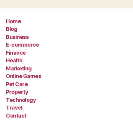
Home
Blog
Business
E-commerce
Finance
Health
Marketing
Online Games
Pet Care
Property
Technology
Travel
Contact