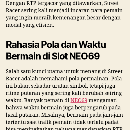
Dengan RTP tergacor yang ditawarkan, Street
Racer sering kali menjadi incaran para pemain
yang ingin meraih kemenangan besar dengan
modal yang efisien.
Rahasia Pola dan Waktu
Bermain di Slot NEO69
Salah satu kunci utama untuk menang di Street
Racer adalah memahami pola permainan. Pola
ini bukan sekadar urutan simbol, tetapi juga
ritme putaran yang sering kali berubah seiring
waktu. Banyak pemain di
NEO69
mengamati
bahwa waktu bermain juga berpengaruh pada
hasil putaran. Misalnya, bermain pada jam-jam
tertentu saat trafik pemain tidak terlalu padat
bisa meningkatkan peluang mendapatkan RTP