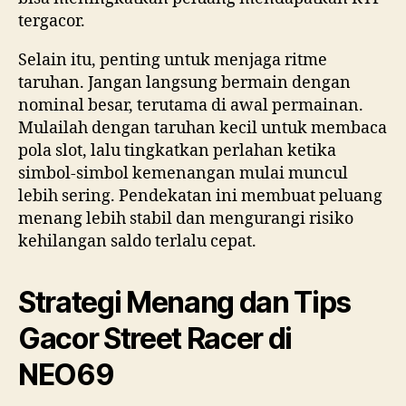
tergacor.
Selain itu, penting untuk menjaga ritme
taruhan. Jangan langsung bermain dengan
nominal besar, terutama di awal permainan.
Mulailah dengan taruhan kecil untuk membaca
pola slot, lalu tingkatkan perlahan ketika
simbol-simbol kemenangan mulai muncul
lebih sering. Pendekatan ini membuat peluang
menang lebih stabil dan mengurangi risiko
kehilangan saldo terlalu cepat.
Strategi Menang dan Tips
Gacor Street Racer di
NEO69