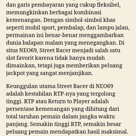
dan garis pembayaran yang cukup fleksibel,
memungkinkan berbagai kombinasi
kemenangan. Dengan simbol-simbol khas
seperti mobil sport, pembalap, dan lampu jalan,
permainan ini benar-benar menggambarkan
dunia balapan malam yang menegangkan. Di
situs NEO69, Street Racer menjadi salah satu
slot favorit karena tidak hanya mudah
dimainkan, tetapi juga memberikan peluang
jackpot yang sangat menjanjikan.
Keunggulan utama Street Racer di NEO69
adalah kestabilan RTP-nya yang tergolong
tinggi. RTP atau Return to Player adalah
persentase kemenangan yang dihitung dari
total taruhan pemain dalam jangka waktu
panjang. Semakin tinggi RTP, semakin besar
peluang pemain mendapatkan hasil maksimal.