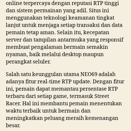
online terpercaya dengan reputasi RTP tinggi
dan sistem permainan yang adil. Situs ini
menggunakan teknologi keamanan tingkat
lanjut untuk menjaga setiap transaksi dan data
pemain tetap aman. Selain itu, kecepatan
server dan tampilan antarmuka yang responsif
membuat pengalaman bermain semakin
nyaman, baik melalui desktop maupun
perangkat seluler.
Salah satu keunggulan utama NEO69 adalah
adanya fitur real-time RTP update. Dengan fitur
ini, pemain dapat memantau persentase RTP
terbaru dari setiap game, termasuk Street
Racer. Hal ini membantu pemain menentukan
waktu terbaik untuk bermain dan
meningkatkan peluang meraih kemenangan
besar.