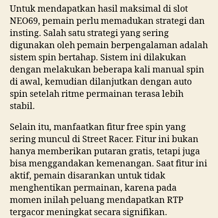
Untuk mendapatkan hasil maksimal di slot
NEO69, pemain perlu memadukan strategi dan
insting. Salah satu strategi yang sering
digunakan oleh pemain berpengalaman adalah
sistem spin bertahap. Sistem ini dilakukan
dengan melakukan beberapa kali manual spin
di awal, kemudian dilanjutkan dengan auto
spin setelah ritme permainan terasa lebih
stabil.
Selain itu, manfaatkan fitur free spin yang
sering muncul di Street Racer. Fitur ini bukan
hanya memberikan putaran gratis, tetapi juga
bisa menggandakan kemenangan. Saat fitur ini
aktif, pemain disarankan untuk tidak
menghentikan permainan, karena pada
momen inilah peluang mendapatkan RTP
tergacor meningkat secara signifikan.