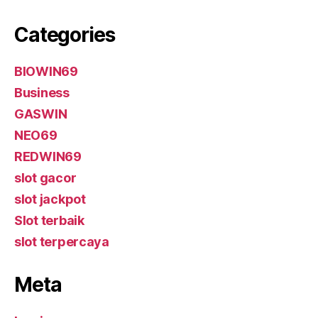
Categories
BIOWIN69
Business
GASWIN
NEO69
REDWIN69
slot gacor
slot jackpot
Slot terbaik
slot terpercaya
Meta