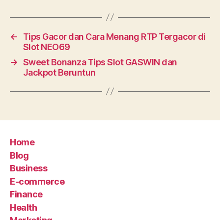
←
Tips Gacor dan Cara Menang RTP Tergacor di
Slot NEO69
→
Sweet Bonanza Tips Slot GASWIN dan
Jackpot Beruntun
Home
Blog
Business
E-commerce
Finance
Health