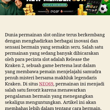
Dunia permainan slot online terus berkembang
dengan menghadirkan berbagai inovasi dan
sensasi bermain yang semakin seru. Salah satu
permainan yang sedang banyak dibicarakan
oleh para pecinta slot adalah Release the
Kraken 2, sebuah game bertema laut dalam
yang membawa pemain menjelajahi samudra
penuh misteri bersama makhluk legendaris
Kraken. Di situs
NEO69
, permainan ini menjadi
salah satu favorit karena menawarkan
pengalaman bermain yang menegangkan
sekaligus menguntungkan. Artikel ini akan
membahas lebih dalam tentang cara bermain,