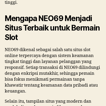
tinggi.
Mengapa NEO69 Menjadi
Situs Terbaik untuk Bermain
Slot
NEO69 dikenal sebagai salah satu situs slot
online terpercaya dengan sistem keamanan
tingkat tinggi dan layanan pelanggan yang
responsif. Setiap transaksi di NEO69 dilindungi
dengan enkripsi mutakhir, sehingga pemain
bisa fokus menikmati permainan tanpa
khawatir tentang keamanan data pribadi atau
keuangan.
Selain itu, tampilan situs yang modern dan