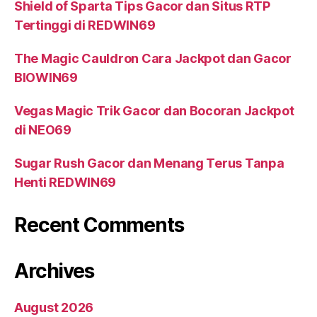
Shield of Sparta Tips Gacor dan Situs RTP
Tertinggi di REDWIN69
The Magic Cauldron Cara Jackpot dan Gacor
BIOWIN69
Vegas Magic Trik Gacor dan Bocoran Jackpot
di NEO69
Sugar Rush Gacor dan Menang Terus Tanpa
Henti REDWIN69
Recent Comments
Archives
August 2026