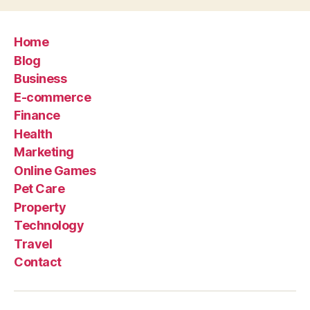
Home
Blog
Business
E-commerce
Finance
Health
Marketing
Online Games
Pet Care
Property
Technology
Travel
Contact