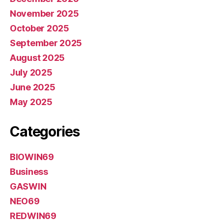
November 2025
October 2025
September 2025
August 2025
July 2025
June 2025
May 2025
Categories
BIOWIN69
Business
GASWIN
NEO69
REDWIN69