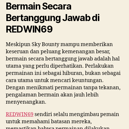
Bermain Secara
Bertanggung Jawab di
REDWIN69
Meskipun Sky Bounty mampu memberikan
keseruan dan peluang kemenangan besar,
bermain secara bertanggung jawab adalah hal
utama yang perlu diperhatikan. Perlakukan
permainan ini sebagai hiburan, bukan sebagai
cara utama untuk mencari keuntungan.
Dengan menikmati permainan tanpa tekanan,
pengalaman bermain akan jauh lebih
menyenangkan.
REDWIN69
sendiri selalu mengimbau pemain
untuk memahami batasan mereka,
memastikan bahwa permainan dilakukan