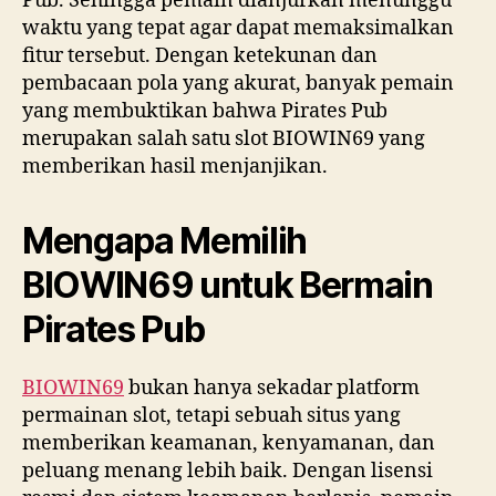
Pub. Sehingga pemain dianjurkan menunggu
waktu yang tepat agar dapat memaksimalkan
fitur tersebut. Dengan ketekunan dan
pembacaan pola yang akurat, banyak pemain
yang membuktikan bahwa Pirates Pub
merupakan salah satu slot BIOWIN69 yang
memberikan hasil menjanjikan.
Mengapa Memilih
BIOWIN69 untuk Bermain
Pirates Pub
BIOWIN69
bukan hanya sekadar platform
permainan slot, tetapi sebuah situs yang
memberikan keamanan, kenyamanan, dan
peluang menang lebih baik. Dengan lisensi