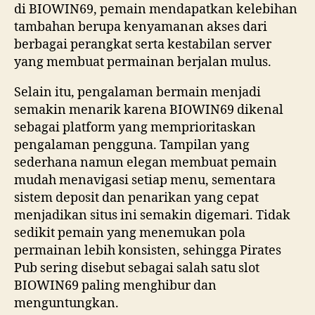
di BIOWIN69, pemain mendapatkan kelebihan
tambahan berupa kenyamanan akses dari
berbagai perangkat serta kestabilan server
yang membuat permainan berjalan mulus.
Selain itu, pengalaman bermain menjadi
semakin menarik karena BIOWIN69 dikenal
sebagai platform yang memprioritaskan
pengalaman pengguna. Tampilan yang
sederhana namun elegan membuat pemain
mudah menavigasi setiap menu, sementara
sistem deposit dan penarikan yang cepat
menjadikan situs ini semakin digemari. Tidak
sedikit pemain yang menemukan pola
permainan lebih konsisten, sehingga Pirates
Pub sering disebut sebagai salah satu slot
BIOWIN69 paling menghibur dan
menguntungkan.