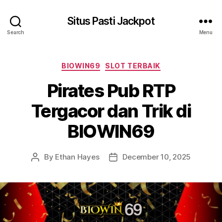
Situs Pasti Jackpot
Search
Menu
Categories
BIOWIN69
SLOT TERBAIK
Pirates Pub RTP
Tergacor dan Trik di
BIOWIN69
By
Ethan Hayes
December 10, 2025
Post
Post
author
date