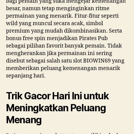
bagi pemain yang suka mengejar kemenangan
besar, namun tetap menginginkan ritme
permainan yang menarik. Fitur-fitur seperti
wild yang muncul secara acak, simbol
premium yang mudah dikombinasikan. Serta
bonus free spin menjadikan Pirates Pub
sebagai pilihan favorit banyak pemain. Tidak
mengherankan jika permainan ini sering
disebut sebagai salah satu slot BIOWIN69 yang
memberikan peluang kemenangan menarik
sepanjang hari.
Trik Gacor Hari Ini untuk
Meningkatkan Peluang
Menang