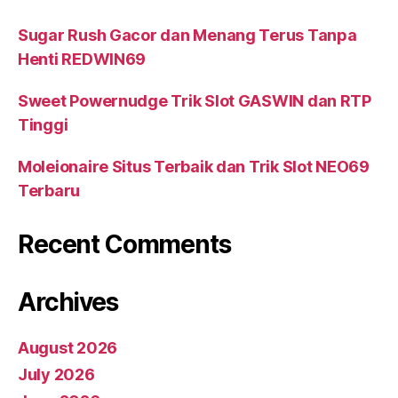
Sugar Rush Gacor dan Menang Terus Tanpa
Henti REDWIN69
Sweet Powernudge Trik Slot GASWIN dan RTP
Tinggi
Moleionaire Situs Terbaik dan Trik Slot NEO69
Terbaru
Recent Comments
Archives
August 2026
July 2026