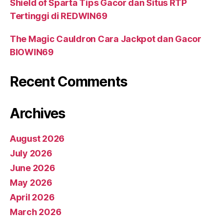
Shield of Sparta Tips Gacor dan Situs RTP
Tertinggi di REDWIN69
The Magic Cauldron Cara Jackpot dan Gacor
BIOWIN69
Recent Comments
Archives
August 2026
July 2026
June 2026
May 2026
April 2026
March 2026