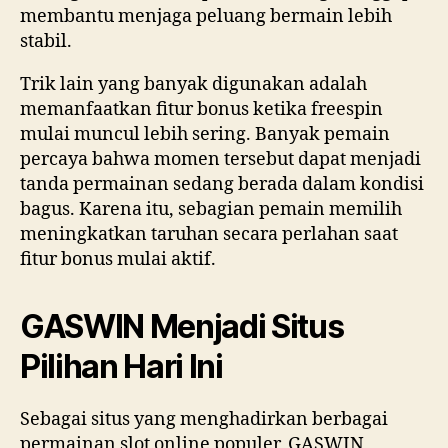
membantu menjaga peluang bermain lebih
stabil.
Trik lain yang banyak digunakan adalah
memanfaatkan fitur bonus ketika freespin
mulai muncul lebih sering. Banyak pemain
percaya bahwa momen tersebut dapat menjadi
tanda permainan sedang berada dalam kondisi
bagus. Karena itu, sebagian pemain memilih
meningkatkan taruhan secara perlahan saat
fitur bonus mulai aktif.
GASWIN Menjadi Situs
Pilihan Hari Ini
Sebagai situs yang menghadirkan berbagai
permainan slot online populer, GASWIN