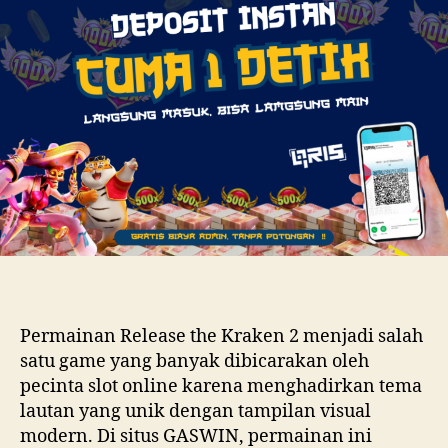
Permainan Release the Kraken 2 menjadi salah
satu game yang banyak dibicarakan oleh
pecinta slot online karena menghadirkan tema
lautan yang unik dengan tampilan visual
modern. Di situs GASWIN, permainan ini