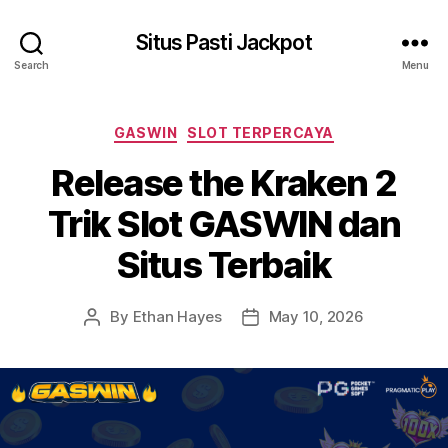
Situs Pasti Jackpot
Search
Menu
Categories
GASWIN
SLOT TERPERCAYA
Release the Kraken 2
Trik Slot GASWIN dan
Situs Terbaik
By
Ethan Hayes
May 10, 2026
Post
Post
author
date