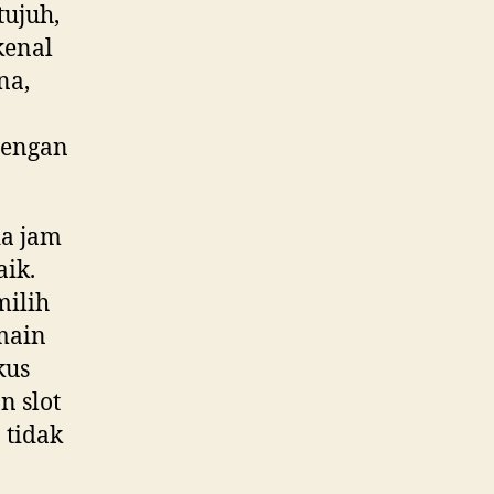
tujuh,
kenal
na,
dengan
a jam
aik.
milih
main
kus
n slot
 tidak