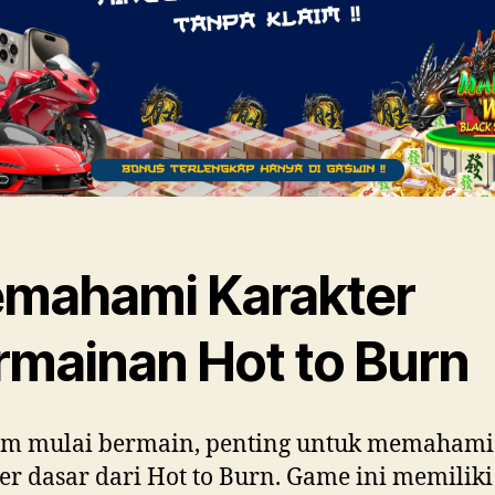
mahami Karakter
rmainan Hot to Burn
um mulai bermain, penting untuk memahami
er dasar dari Hot to Burn. Game ini memilik