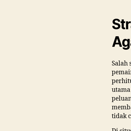
St
Ag
Salah 
pemai
perhit
utama 
pelua
membag
tidak 