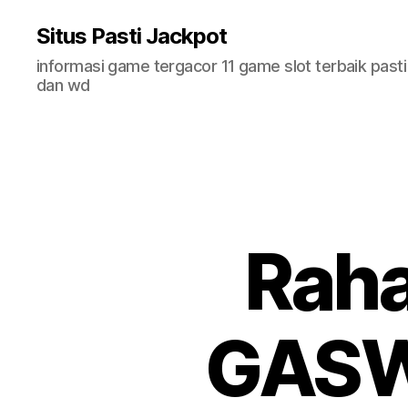
Situs Pasti Jackpot
informasi game tergacor 11 game slot terbaik pasti
dan wd
Raha
GASW