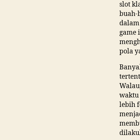
slot k
buah-b
dalam 
game 
mengh
pola y
Banya
terten
Walaup
waktu
lebih 
menjad
membut
dilaku