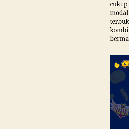
cukup 
modal
terbuk
kombin
bermai