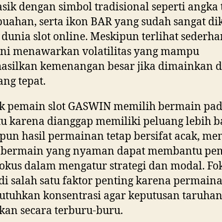
lasik dengan simbol tradisional seperti angka 
uahan, serta ikon BAR yang sudah sangat di
dunia slot online. Meskipun terlihat sederha
ini menawarkan volatilitas yang mampu
asilkan kemenangan besar jika dimainkan 
ang tepat.
k pemain slot GASWIN memilih bermain pad
tu karena dianggap memiliki peluang lebih b
un hasil permainan tetap bersifat acak, me
 bermain yang nyaman dapat membantu pe
fokus dalam mengatur strategi dan modal. Fo
i salah satu faktor penting karena permaina
uhkan konsentrasi agar keputusan taruhan
kan secara terburu-buru.