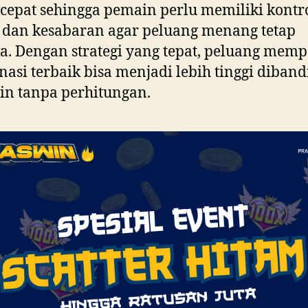
cepat sehingga pemain perlu memiliki kontr
 dan kesabaran agar peluang menang tetap
a. Dengan strategi yang tepat, peluang mem
asi terbaik bisa menjadi lebih tinggi diband
n tanpa perhitungan.