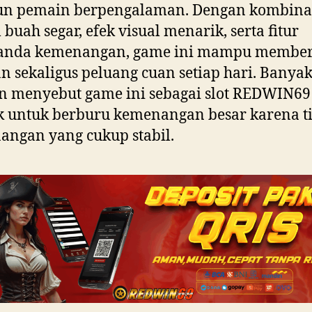
n pemain berpengalaman. Dengan kombina
 buah segar, efek visual menarik, serta fitur
anda kemenangan, game ini mampu membe
n sekaligus peluang cuan setiap hari. Banya
n menyebut game ini sebagai slot REDWIN69
k untuk berburu kemenangan besar karena t
ngan yang cukup stabil.