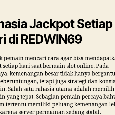
hasia Jackpot Setiap
ri di REDWIN69
k pemain mencari cara agar bisa mendapat
t setiap hari saat bermain slot online. Pada
nya, kemenangan besar tidak hanya bergant
eberuntungan, tetapi juga strategi dan konsis
n. Salah satu rahasia utama adalah memilih
n yang tepat. Sebagian pemain percaya ba
m tertentu memiliki peluang kemenangan le
 karena server permainan sedang stabil.