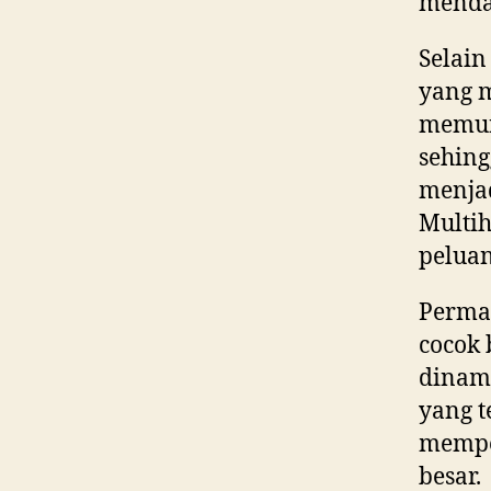
mendap
Selain
yang m
memun
sehin
menjad
Multih
pelua
Permai
cocok
dinam
yang t
memper
besar.