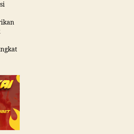
si
rikan
k
ingkat