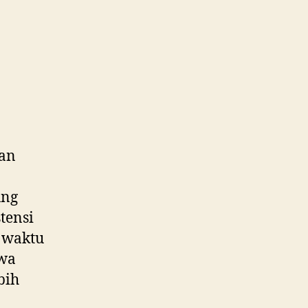
kan
ung
tensi
 waktu
hwa
bih