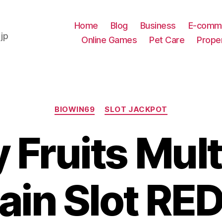
Home
Blog
Business
E-comm
 jp
Online Games
Pet Care
Prope
Categories
BIOWIN69
SLOT JACKPOT
 Fruits Mul
ain Slot R