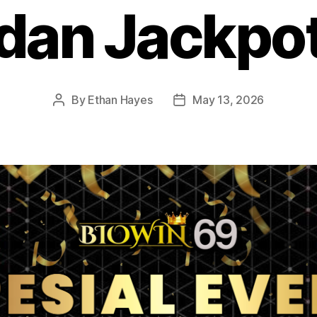
dan Jackpo
By
Ethan Hayes
May 13, 2026
Post
Post
author
date