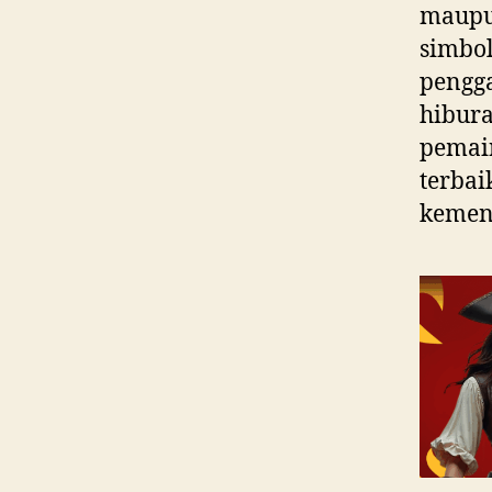
maupu
simbol
pengg
hibura
pemai
terbai
kemena