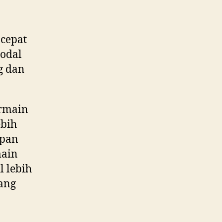
cepat
odal
g dan
ermain
ebih
apan
main
l lebih
ang