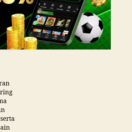
uran
ering
ema
an
serta
ain