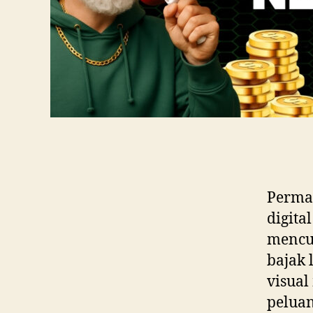
Permai
digita
mencur
bajak
visual
pelua