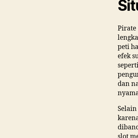
Si
Pirate
lengka
peti h
efek 
sepert
pengun
dan n
nyaman
Selain
karen
diband
slot m