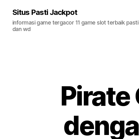
Situs Pasti Jackpot
informasi game tergacor 11 game slot terbaik pasti
dan wd
Pirate
denga