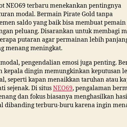
lot NEO69 terbaru menekankan pentingnya
uran modal. Bermain Pirate Gold tanpa
emen saldo yang baik bisa membuat pemain 
angan peluang. Disarankan untuk membagi m
erapa putaran agar permainan lebih panjan
ng menang meningkat.
 modal, pengendalian emosi juga penting. B
n kepala dingin memungkinkan keputusan l
al, seperti kapan menaikkan taruhan atau k
ti sejenak. Di situs
NEO69
, pengalaman ber
enang dan fokus biasanya menghasilkan hasi
l dibanding terburu-buru karena ingin men