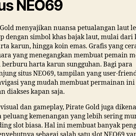
tus NEO69
 Gold menyajikan nuansa petualangan laut l
p dengan simbol khas bajak laut, mulai dari 
arta karun, hingga koin emas. Grafis yang ce
suara yang menegangkan membuat pemain m
i berburu harta karun sungguhan. Bagi para
jung situs NEO69, tampilan yang user-frien
avigasi yang mudah membuat permainan ini
 diakses kapan saja.
 visual dan gameplay, Pirate Gold juga dikena
a peluang kemenangan yang lebih sering mu
ing slot biasa. Hal ini membuat banyak pe
enyebutnya sebagai salah satu slot NEO69 ya