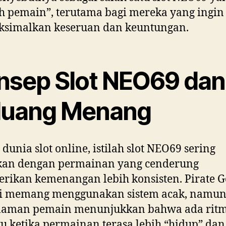
 pemain”, terutama bagi mereka yang ingin
simalkan keseruan dan keuntungan.
nsep Slot NEO69 dan
luang Menang
dunia slot online, istilah slot NEO69 sering
tkan dengan permainan yang cenderung
ikan kemenangan lebih konsisten. Pirate G
ri memang menggunakan sistem acak, namu
laman pemain menunjukkan bahwa ada rit
tu ketika permainan terasa lebih “hidup” dan