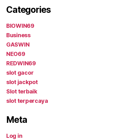
Categories
BIOWIN69
Business
GASWIN
NEO69
REDWIN69
slot gacor
slot jackpot
Slot terbaik
slot terpercaya
Meta
Log in