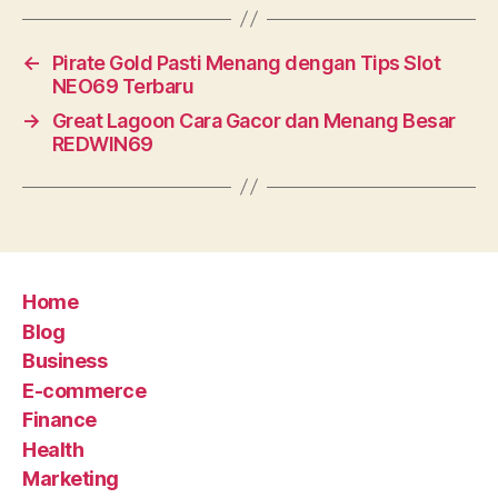
←
Pirate Gold Pasti Menang dengan Tips Slot
NEO69 Terbaru
→
Great Lagoon Cara Gacor dan Menang Besar
REDWIN69
Home
Blog
Business
E-commerce
Finance
Health
Marketing