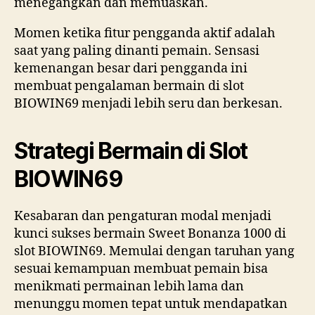
menegangkan dan memuaskan.
Momen ketika fitur pengganda aktif adalah
saat yang paling dinanti pemain. Sensasi
kemenangan besar dari pengganda ini
membuat pengalaman bermain di slot
BIOWIN69 menjadi lebih seru dan berkesan.
Strategi Bermain di Slot
BIOWIN69
Kesabaran dan pengaturan modal menjadi
kunci sukses bermain Sweet Bonanza 1000 di
slot BIOWIN69. Memulai dengan taruhan yang
sesuai kemampuan membuat pemain bisa
menikmati permainan lebih lama dan
menunggu momen tepat untuk mendapatkan