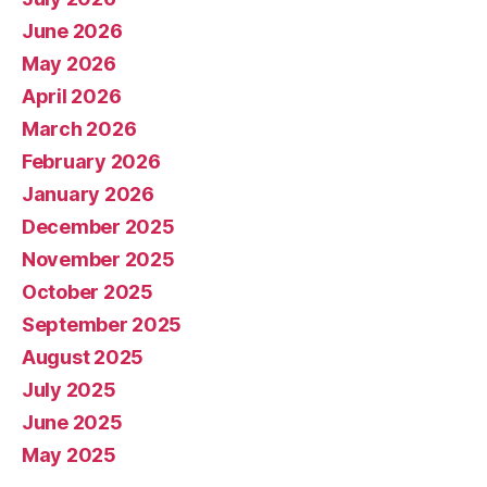
June 2026
May 2026
April 2026
March 2026
February 2026
January 2026
December 2025
November 2025
October 2025
September 2025
August 2025
July 2025
June 2025
May 2025