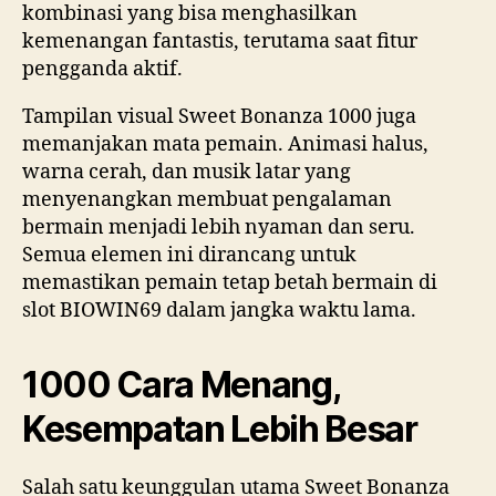
kombinasi yang bisa menghasilkan
kemenangan fantastis, terutama saat fitur
pengganda aktif.
Tampilan visual Sweet Bonanza 1000 juga
memanjakan mata pemain. Animasi halus,
warna cerah, dan musik latar yang
menyenangkan membuat pengalaman
bermain menjadi lebih nyaman dan seru.
Semua elemen ini dirancang untuk
memastikan pemain tetap betah bermain di
slot BIOWIN69 dalam jangka waktu lama.
1000 Cara Menang,
Kesempatan Lebih Besar
Salah satu keunggulan utama Sweet Bonanza