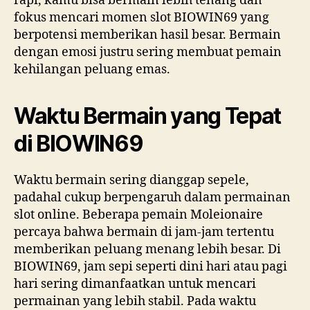
rapi, kamu bisa bermain lebih tenang dan
fokus mencari momen slot BIOWIN69 yang
berpotensi memberikan hasil besar. Bermain
dengan emosi justru sering membuat pemain
kehilangan peluang emas.
Waktu Bermain yang Tepat
di BIOWIN69
Waktu bermain sering dianggap sepele,
padahal cukup berpengaruh dalam permainan
slot online. Beberapa pemain Moleionaire
percaya bahwa bermain di jam-jam tertentu
memberikan peluang menang lebih besar. Di
BIOWIN69, jam sepi seperti dini hari atau pagi
hari sering dimanfaatkan untuk mencari
permainan yang lebih stabil. Pada waktu