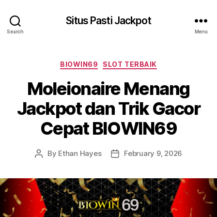
Situs Pasti Jackpot
Search
Menu
Categories
BIOWIN69
SLOT TERBAIK
Moleionaire Menang
Jackpot dan Trik Gacor
Cepat BIOWIN69
By
Ethan Hayes
February 9, 2026
Post
Post
author
date