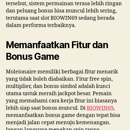
tersebut, sistem permainan terasa lebih ringan
dan peluang bonus bisa muncul lebih sering,
terutama saat slot BIOWIN69 sedang berada
dalam performa terbaiknya.
Memanfaatkan Fitur dan
Bonus Game
Moleionaire memiliki berbagai fitur menarik
yang tidak boleh diabaikan. Fitur free spin,
multiplier, dan bonus simbol adalah kunci
utama untuk meraih jackpot besar. Pemain
yang memahami cara kerja fitur ini biasanya
lebih siap saat bonus muncul. Di
BIOWIN69
,
memanfaatkan bonus game dengan tepat bisa
menjadi jalan cepat menuju kemenangan.
Jangan langsung menekan spin tanpa