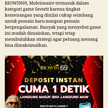
BIOWIN69, Moleionaire termasuk dalam
kategori game favorit karena tingkat
kemenangan yang dinilai cukup seimbang
untuk pemain baru maupun pemain
berpengalaman. Banyak yang menyebut game
ini mudah dimainkan, tetapi tetap
membutuhkan strategi agar peluang menang
bisa dimaksimalkan.