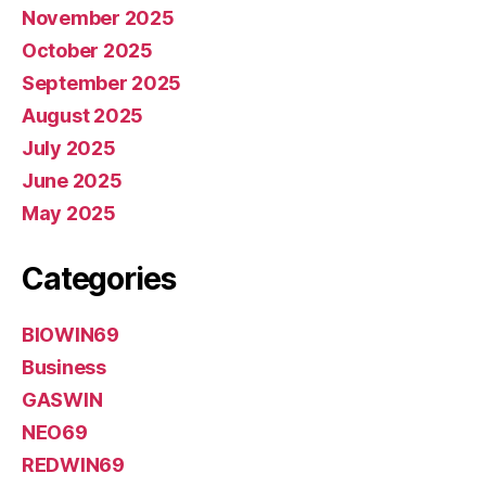
November 2025
October 2025
September 2025
August 2025
July 2025
June 2025
May 2025
Categories
BIOWIN69
Business
GASWIN
NEO69
REDWIN69