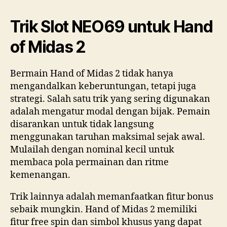
Trik Slot NEO69 untuk Hand
of Midas 2
Bermain Hand of Midas 2 tidak hanya
mengandalkan keberuntungan, tetapi juga
strategi. Salah satu trik yang sering digunakan
adalah mengatur modal dengan bijak. Pemain
disarankan untuk tidak langsung
menggunakan taruhan maksimal sejak awal.
Mulailah dengan nominal kecil untuk
membaca pola permainan dan ritme
kemenangan.
Trik lainnya adalah memanfaatkan fitur bonus
sebaik mungkin. Hand of Midas 2 memiliki
fitur free spin dan simbol khusus yang dapat