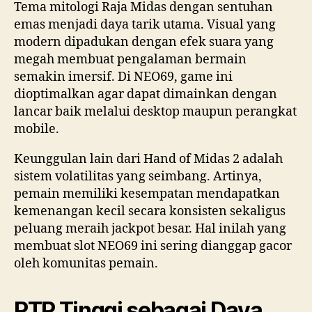
Tema mitologi Raja Midas dengan sentuhan
emas menjadi daya tarik utama. Visual yang
modern dipadukan dengan efek suara yang
megah membuat pengalaman bermain
semakin imersif. Di NEO69, game ini
dioptimalkan agar dapat dimainkan dengan
lancar baik melalui desktop maupun perangkat
mobile.
Keunggulan lain dari Hand of Midas 2 adalah
sistem volatilitas yang seimbang. Artinya,
pemain memiliki kesempatan mendapatkan
kemenangan kecil secara konsisten sekaligus
peluang meraih jackpot besar. Hal inilah yang
membuat slot NEO69 ini sering dianggap gacor
oleh komunitas pemain.
RTP Tinggi sebagai Daya