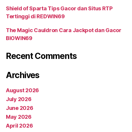
Shield of Sparta Tips Gacor dan Situs RTP
Tertinggi di REDWIN69
The Magic Cauldron Cara Jackpot dan Gacor
BIOWIN69
Recent Comments
Archives
August 2026
July 2026
June 2026
May 2026
April 2026