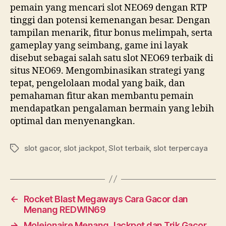
pemain yang mencari slot NEO69 dengan RTP
tinggi dan potensi kemenangan besar. Dengan
tampilan menarik, fitur bonus melimpah, serta
gameplay yang seimbang, game ini layak
disebut sebagai salah satu slot NEO69 terbaik di
situs NEO69. Mengombinasikan strategi yang
tepat, pengelolaan modal yang baik, dan
pemahaman fitur akan membantu pemain
mendapatkan pengalaman bermain yang lebih
optimal dan menyenangkan.
slot gacor
,
slot jackpot
,
Slot terbaik
,
slot terpercaya
Tags
←
Rocket Blast Megaways Cara Gacor dan
Menang REDWIN69
→
Moleionaire Menang Jackpot dan Trik Gacor