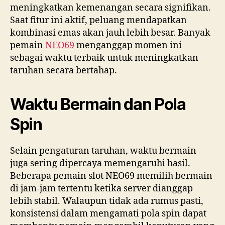
meningkatkan kemenangan secara signifikan.
Saat fitur ini aktif, peluang mendapatkan
kombinasi emas akan jauh lebih besar. Banyak
pemain
NEO69
menganggap momen ini
sebagai waktu terbaik untuk meningkatkan
taruhan secara bertahap.
Waktu Bermain dan Pola
Spin
Selain pengaturan taruhan, waktu bermain
juga sering dipercaya memengaruhi hasil.
Beberapa pemain slot NEO69 memilih bermain
di jam-jam tertentu ketika server dianggap
lebih stabil. Walaupun tidak ada rumus pasti,
konsistensi dalam mengamati pola spin dapat