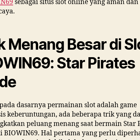
IN69
sebagai situs slot online yang aman dan
caya.
k Menang Besar di Sl
OWIN69: Star Pirates
de
pada dasarnya permainan slot adalah game
is keberuntungan, ada beberapa trik yang d
katkan peluang menang saat bermain Star P
i BIOWIN69. Hal pertama yang perlu diperh