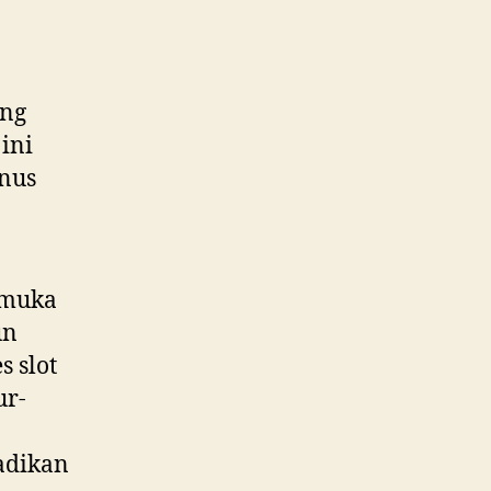
ang
ini
onus
rmuka
un
 slot
ur-
adikan