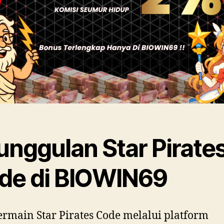
unggulan Star Pirate
de di BIOWIN69
ermain Star Pirates Code melalui platform