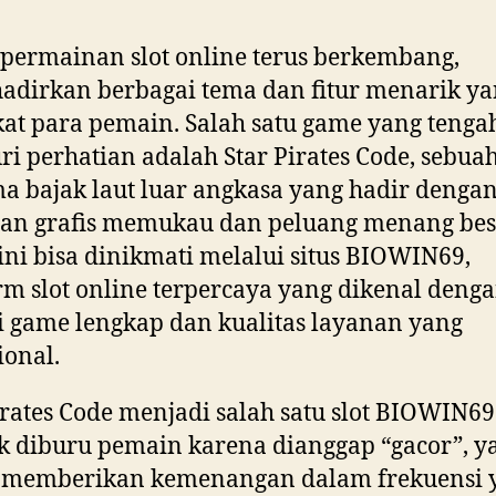
permainan slot online terus berkembang,
dirkan berbagai tema dan fitur menarik y
t para pemain. Salah satu game yang tenga
i perhatian adalah Star Pirates Code, sebuah
a bajak laut luar angkasa yang hadir denga
an grafis memukau dan peluang menang bes
ni bisa dinikmati melalui situs BIOWIN69,
rm slot online terpercaya yang dikenal deng
i game lengkap dan kualitas layanan yang
ional.
irates Code menjadi salah satu slot BIOWIN6
 diburu pemain karena dianggap “gacor”, ya
g memberikan kemenangan dalam frekuensi 