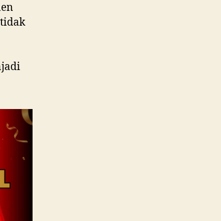
men
tidak
jadi