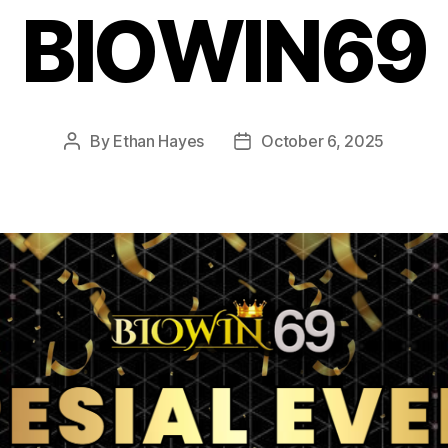
BIOWIN69
By
Ethan Hayes
October 6, 2025
Post
Post
author
date