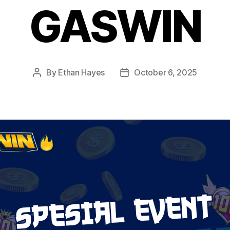
GASWIN
By
Ethan Hayes
October 6, 2025
Post
Post
author
date