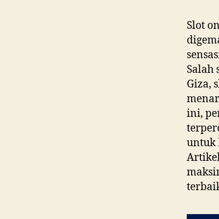
Slot o
digema
sensas
Salah 
Giza, 
menari
ini, p
terper
untuk 
Artike
maksim
terbai