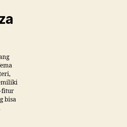
za
cang
 Tema
eri,
emiliki
fitur
g bisa
n