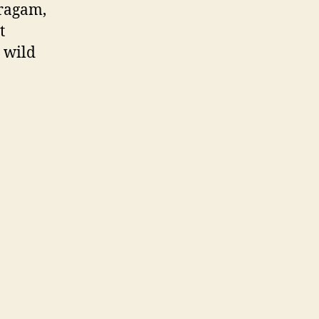
ragam,
t
 wild