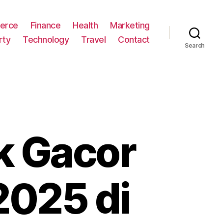
erce
Finance
Health
Marketing
rty
Technology
Travel
Contact
Search
ik Gacor
2025 di