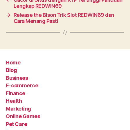
Lengkap REDWIN69
→
Release the Bison Trik Slot REDWIN69 dan
Cara Menang Pasti
Home
Blog
Business
E-commerce
Finance
Health
Marketing
Online Games
Pet Care