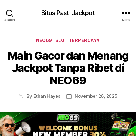
Situs Pasti Jackpot
Search
Menu
Categories
NEO69
SLOT TERPERCAYA
Main Gacor dan Menang
Jackpot Tanpa Ribet di
NEO69
By
Ethan Hayes
November 26, 2025
Post
Post
author
date