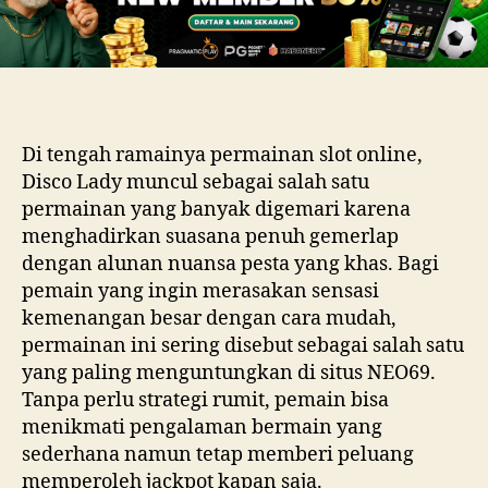
Di tengah ramainya permainan slot online,
Disco Lady muncul sebagai salah satu
permainan yang banyak digemari karena
menghadirkan suasana penuh gemerlap
dengan alunan nuansa pesta yang khas. Bagi
pemain yang ingin merasakan sensasi
kemenangan besar dengan cara mudah,
permainan ini sering disebut sebagai salah satu
yang paling menguntungkan di situs NEO69.
Tanpa perlu strategi rumit, pemain bisa
menikmati pengalaman bermain yang
sederhana namun tetap memberi peluang
memperoleh jackpot kapan saja.