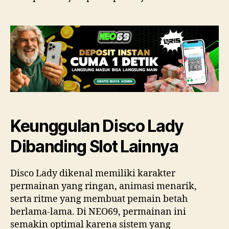
Keunggulan Disco Lady
Dibanding Slot Lainnya
Disco Lady dikenal memiliki karakter
permainan yang ringan, animasi menarik,
serta ritme yang membuat pemain betah
berlama-lama. Di NEO69, permainan ini
semakin optimal karena sistem yang