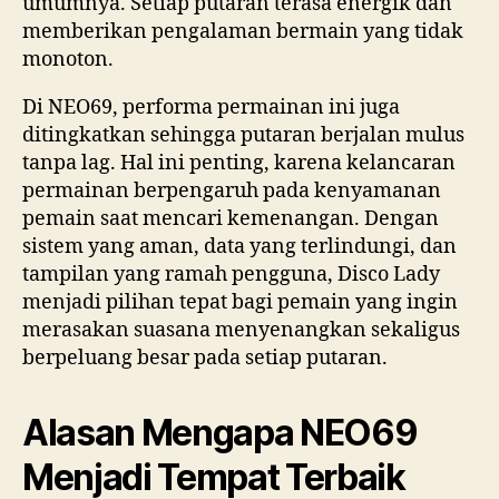
umumnya. Setiap putaran terasa energik dan
memberikan pengalaman bermain yang tidak
monoton.
Di NEO69, performa permainan ini juga
ditingkatkan sehingga putaran berjalan mulus
tanpa lag. Hal ini penting, karena kelancaran
permainan berpengaruh pada kenyamanan
pemain saat mencari kemenangan. Dengan
sistem yang aman, data yang terlindungi, dan
tampilan yang ramah pengguna, Disco Lady
menjadi pilihan tepat bagi pemain yang ingin
merasakan suasana menyenangkan sekaligus
berpeluang besar pada setiap putaran.
Alasan Mengapa NEO69
Menjadi Tempat Terbaik