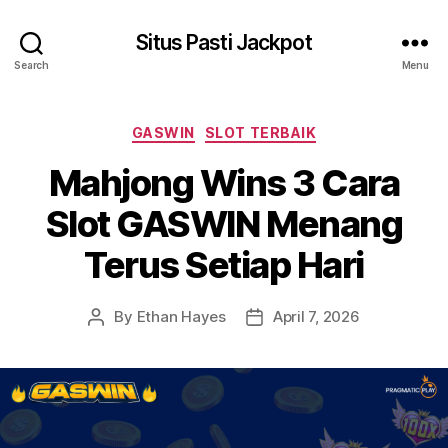
Situs Pasti Jackpot
Search
Menu
Categories
GASWIN
SLOT TERBAIK
Mahjong Wins 3 Cara
Slot GASWIN Menang
Terus Setiap Hari
By
Ethan Hayes
April 7, 2026
Post
Post
author
date