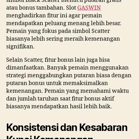
simbol Black Scatter memicu putaran gratis
atau bonus tambahan. Slot
GASWIN
menghadirkan fitur ini agar pemain
mendapatkan peluang menang lebih besar.
Pemain yang fokus pada simbol Scatter
biasanya lebih sering meraih kemenangan
signifikan.
Selain Scatter, fitur bonus lain juga bisa
dimanfaatkan. Banyak pemain menggunakan
strategi menggabungkan putaran biasa dengan
putaran bonus untuk memaksimalkan
kemenangan. Pemain yang memahami waktu
dan jumlah taruhan saat fitur bonus aktif
biasanya mendapatkan hasil lebih baik.
Konsistensi dan Kesabaran