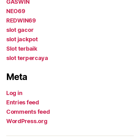
GASWIN
NEO69
REDWIN69
slot gacor
slot jackpot
Slot terbaik
slot terpercaya
Meta
Log in
Entries feed
Comments feed
WordPress.org