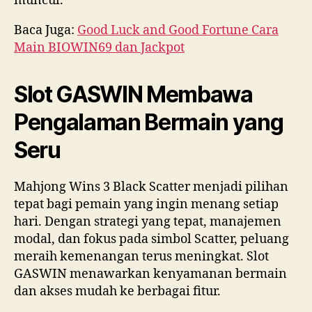
muncul.
Baca Juga:
Good Luck and Good Fortune Cara
Main BIOWIN69 dan Jackpot
Slot GASWIN Membawa
Pengalaman Bermain yang
Seru
Mahjong Wins 3 Black Scatter menjadi pilihan
tepat bagi pemain yang ingin menang setiap
hari. Dengan strategi yang tepat, manajemen
modal, dan fokus pada simbol Scatter, peluang
meraih kemenangan terus meningkat. Slot
GASWIN menawarkan kenyamanan bermain
dan akses mudah ke berbagai fitur.