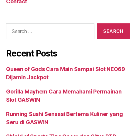
Contact
Search
for:
Recent Posts
Queen of Gods Cara Main Sampai Slot NEO69
Dijamin Jackpot
Gorilla Mayhem Cara Memahami Permainan
Slot GASWIN
Running Sushi Sensasi Bertema Kuliner yang
Seru di GASWIN