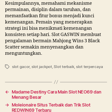
Kesimpulannya, memahami mekanisme
permainan, disiplin dalam taruhan, dan
memanfaatkan fitur bonus menjadi kunci
kemenangan. Pemain yang menerapkan
strategi ini bisa menikmati kemenangan
konsisten setiap hari. Slot GASWIN membuat
pengalaman bermain Mahjong Wins 3 Black
Scatter semakin menyenangkan dan
menguntungkan.
slot gacor
,
slot jackpot
,
Slot terbaik
,
slot terpercaya
Tags
←
Madame Destiny Cara Main Slot NEO69 dan
Menang Besar
→
Moleionaire Situs Terbaik dan Trik Slot
REDWIN69 Terbaru