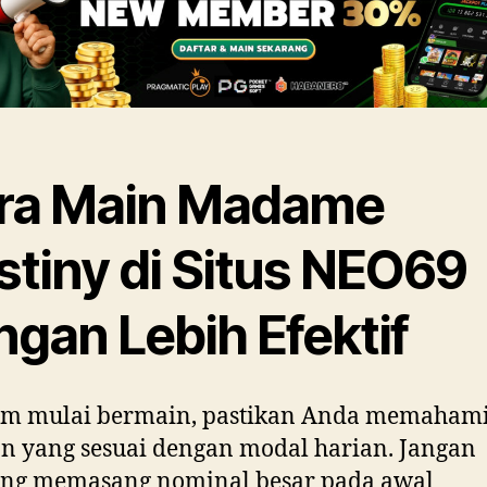
ra Main Madame
stiny di Situs NEO69
ngan Lebih Efektif
um mulai bermain, pastikan Anda memahami 
n yang sesuai dengan modal harian. Jangan
ung memasang nominal besar pada awal