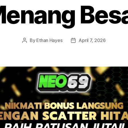
enang Bes
By
Ethan Hayes
April 7, 2026
Post
Post
author
date