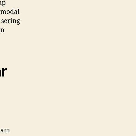
ap
 modal
 sering
an
r
alam