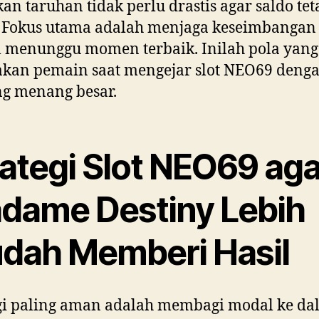
an taruhan tidak perlu drastis agar saldo tet
 Fokus utama adalah menjaga keseimbangan
 menunggu momen terbaik. Inilah pola yang
akan pemain saat mengejar slot NEO69 deng
g menang besar.
rategi Slot NEO69 aga
dame Destiny Lebih
dah Memberi Hasil
gi paling aman adalah membagi modal ke d