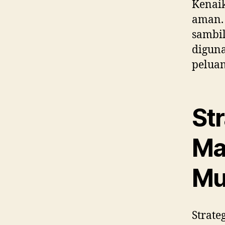
Kenaik
aman.
sambil
digun
peluan
St
Ma
Mu
Strate