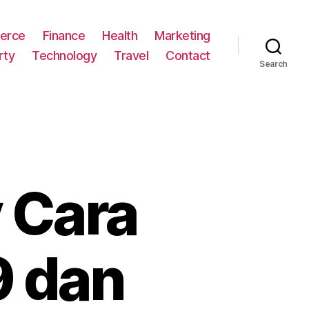
erce
Finance
Health
Marketing
rty
Technology
Travel
Contact
Search
 Cara
9 dan