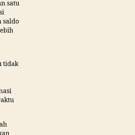
an satu
si
n saldo
lebih
u tidak
nasi
waktu
lah
fkan