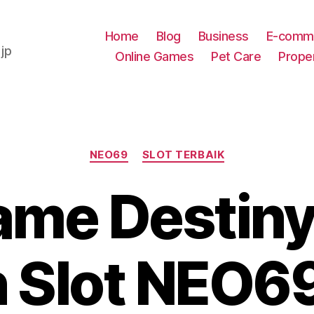
Home
Blog
Business
E-comm
 jp
Online Games
Pet Care
Prope
Categories
NEO69
SLOT TERBAIK
me Destiny
 Slot NEO6