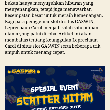
bukan hanya menyuguhkan hiburan yang
menyenangkan, tetapi juga menawarkan
kesempatan besar untuk meraih kemenangan.
Bagi para penggemar slot di situs GASWIN,
Leprechaun Carol menjadi salah satu pilihan
utama yang patut dicoba. Artikel ini akan
membahas tentang keunggulan Leprechaun
Carol di situs slot GASWIN serta beberapa trik
ampuh untuk menang cepat.