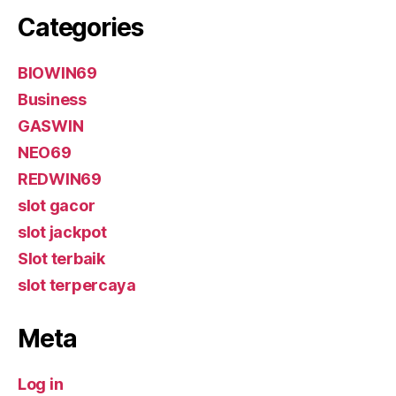
Categories
BIOWIN69
Business
GASWIN
NEO69
REDWIN69
slot gacor
slot jackpot
Slot terbaik
slot terpercaya
Meta
Log in