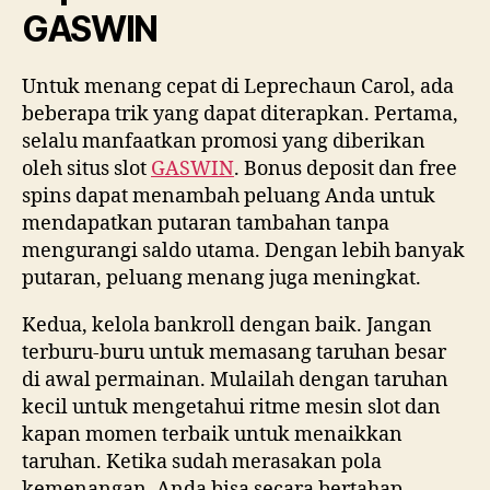
GASWIN
Untuk menang cepat di Leprechaun Carol, ada
beberapa trik yang dapat diterapkan. Pertama,
selalu manfaatkan promosi yang diberikan
oleh situs slot
GASWIN
. Bonus deposit dan free
spins dapat menambah peluang Anda untuk
mendapatkan putaran tambahan tanpa
mengurangi saldo utama. Dengan lebih banyak
putaran, peluang menang juga meningkat.
Kedua, kelola bankroll dengan baik. Jangan
terburu-buru untuk memasang taruhan besar
di awal permainan. Mulailah dengan taruhan
kecil untuk mengetahui ritme mesin slot dan
kapan momen terbaik untuk menaikkan
taruhan. Ketika sudah merasakan pola
kemenangan, Anda bisa secara bertahap