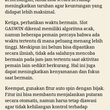
meningkatkan taruhan agar keuntungan yang
didapat lebih maksimal.
Ketiga, perhatikan waktu bermain. Slot
GASWIN dikenal memiliki algoritma acak,
namun beberapa pemain percaya bahwa ada
waktu tertentu di mana peluang menang lebih
tinggi. Meskipun ini belum bisa dipastikan
secara ilmiah, tidak ada salahnya mencoba
bermain pada jam-jam tertentu saat aktivitas
pemain lain sedikit berkurang. Hal ini juga
dapat meningkatkan kenyamanan dan fokus
saat bermain.
Keempat, gunakan fitur auto spin dengan bijak.
Fitur ini bisa membantu menjalankan putaran
secara otomatis, namun harus tetap diawasi
agar tidak kehilangan kontrol terhadap