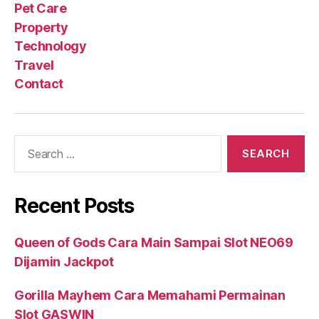
Pet Care
Property
Technology
Travel
Contact
Search
for:
Recent Posts
Queen of Gods Cara Main Sampai Slot NEO69
Dijamin Jackpot
Gorilla Mayhem Cara Memahami Permainan
Slot GASWIN