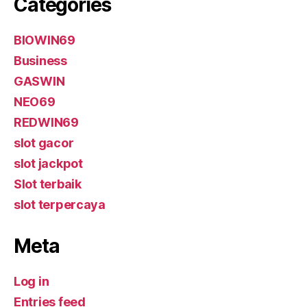
Categories
BIOWIN69
Business
GASWIN
NEO69
REDWIN69
slot gacor
slot jackpot
Slot terbaik
slot terpercaya
Meta
Log in
Entries feed