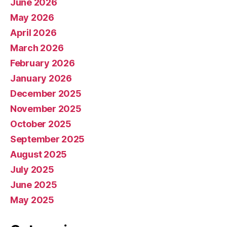
June 2026
May 2026
April 2026
March 2026
February 2026
January 2026
December 2025
November 2025
October 2025
September 2025
August 2025
July 2025
June 2025
May 2025