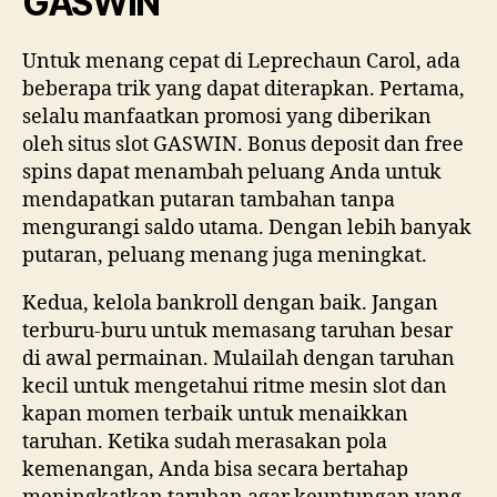
GASWIN
Untuk menang cepat di Leprechaun Carol, ada
beberapa trik yang dapat diterapkan. Pertama,
selalu manfaatkan promosi yang diberikan
oleh situs slot GASWIN. Bonus deposit dan free
spins dapat menambah peluang Anda untuk
mendapatkan putaran tambahan tanpa
mengurangi saldo utama. Dengan lebih banyak
putaran, peluang menang juga meningkat.
Kedua, kelola bankroll dengan baik. Jangan
terburu-buru untuk memasang taruhan besar
di awal permainan. Mulailah dengan taruhan
kecil untuk mengetahui ritme mesin slot dan
kapan momen terbaik untuk menaikkan
taruhan. Ketika sudah merasakan pola
kemenangan, Anda bisa secara bertahap