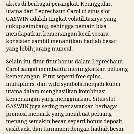
akses di berbagai perangkat. Keunggulan
utama dari Leprechaun Carol di situs slot
GASWIN adalah tingkat volatilitasnya yang
cukup seimbang, sehingga pemain bisa
mendapatkan kemenangan kecil secara
konsisten sambil menantikan hadiah besar
yang lebih jarang muncul.
Selain itu, fitur-fitur bonus dalam Leprechaun
Carol sangat membantu meningkatkan peluang
kemenangan. Fitur seperti free spins,
multipliers, dan wild symbols menjadi kunci
utama dalam menghasilkan kombinasi
kemenangan yang menggiurkan. Situs slot
GASWIN juga sering menawarkan berbagai
promosi menarik yang membuat peluang
menang semakin besar, seperti bonus deposit,
cashback, dan turnamen dengan hadiah besar.