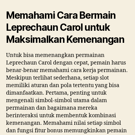
Memahami Cara Bermain
Leprechaun Carol untuk
Maksimalkan Kemenangan
Untuk bisa memenangkan permainan
Leprechaun Carol dengan cepat, pemain harus
benar-benar memahami cara kerja permainan.
Meskipun terlihat sederhana, setiap slot
memiliki aturan dan pola tertentu yang bisa
dimanfaatkan. Pertama, penting untuk
mengenali simbol-simbol utama dalam
permainan dan bagaimana mereka
berinteraksi untuk membentuk kombinasi
kemenangan. Memahami nilai setiap simbol
dan fungsi fitur bonus memungkinkan pemain