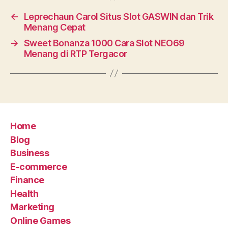
←
Leprechaun Carol Situs Slot GASWIN dan Trik
Menang Cepat
→
Sweet Bonanza 1000 Cara Slot NEO69
Menang di RTP Tergacor
Home
Blog
Business
E-commerce
Finance
Health
Marketing
Online Games