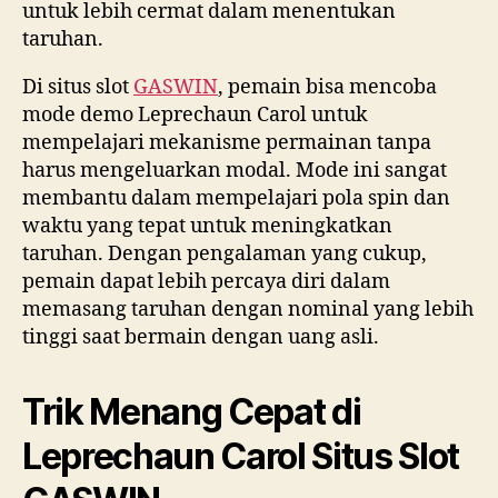
untuk lebih cermat dalam menentukan
taruhan.
Di situs slot
GASWIN
, pemain bisa mencoba
mode demo Leprechaun Carol untuk
mempelajari mekanisme permainan tanpa
harus mengeluarkan modal. Mode ini sangat
membantu dalam mempelajari pola spin dan
waktu yang tepat untuk meningkatkan
taruhan. Dengan pengalaman yang cukup,
pemain dapat lebih percaya diri dalam
memasang taruhan dengan nominal yang lebih
tinggi saat bermain dengan uang asli.
Trik Menang Cepat di
Leprechaun Carol Situs Slot