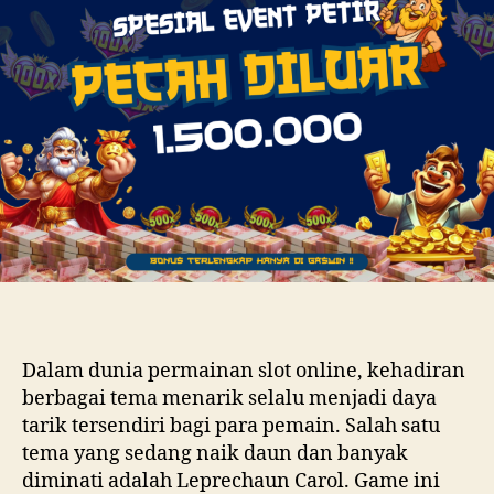
Dalam dunia permainan slot online, kehadiran
berbagai tema menarik selalu menjadi daya
tarik tersendiri bagi para pemain. Salah satu
tema yang sedang naik daun dan banyak
diminati adalah Leprechaun Carol. Game ini