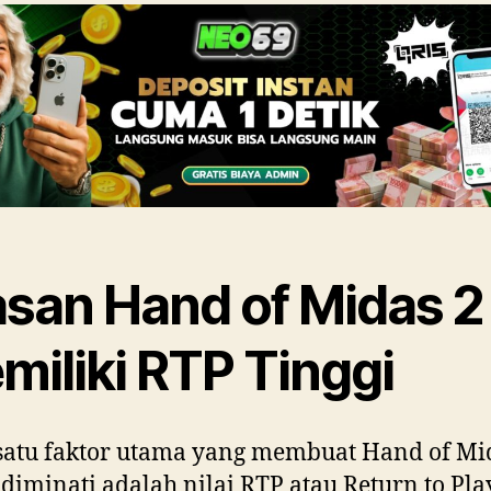
asan Hand of Midas 2
miliki RTP Tinggi
satu faktor utama yang membuat Hand of Mi
 diminati adalah nilai RTP atau Return to Pla