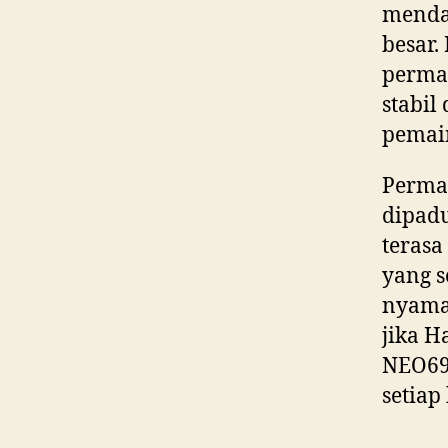
menda
besar.
perma
stabil
pemai
Perma
dipadu
terasa
yang 
nyama
jika H
NEO69
setiap 