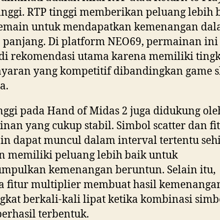
inggi. RTP tinggi memberikan peluang lebih 
pemain untuk mendapatkan kemenangan da
 panjang. Di platform NEO69, permainan ini
i rekomendasi utama karena memiliki tingk
aran yang kompetitif dibandingkan game s
a.
nggi pada Hand of Midas 2 juga didukung ole
nan yang cukup stabil. Simbol scatter dan fi
pin dapat muncul dalam interval tertentu seh
 memiliki peluang lebih baik untuk
mpulkan kemenangan beruntun. Selain itu,
 fitur multiplier membuat hasil kemenangan
kat berkali-kali lipat ketika kombinasi simb
erhasil terbentuk.