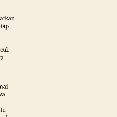
aatkan
etap
cul.
ya
mai
wa
tu