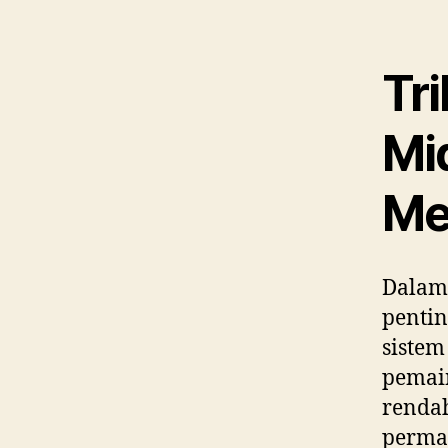
Tr
Mi
Me
Dalam 
pentin
sistem
pemai
rendah
permai