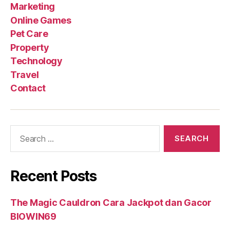
Marketing
Online Games
Pet Care
Property
Technology
Travel
Contact
Search
for:
Recent Posts
The Magic Cauldron Cara Jackpot dan Gacor
BIOWIN69