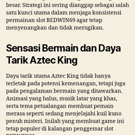
besar. Strategi ini sering dianggap sebagai salah
satu kunci utama dalam menjaga konsistensi
permainan slot REDWIN69 agar tetap
menyenangkan dan tidak merugikan.
Sensasi Bermain dan Daya
Tarik Aztec King
Daya tarik utama Aztec King tidak hanya
terletak pada potensi kemenangan, tetapi juga
pada pengalaman bermain yang ditawarkan.
Animasi yang halus, musik latar yang khas,
serta tema petualangan membuat pemain
merasa seperti sedang menjelajahi kuil kuno
penuh misteri. Inilah yang membuat game ini
tetap populer di kalangan penggemar slot