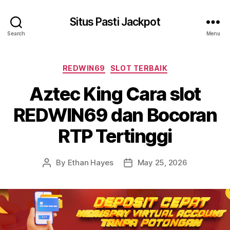
Situs Pasti Jackpot
Search
Menu
Categories
REDWIN69
SLOT TERBAIK
Aztec King Cara slot
REDWIN69 dan Bocoran
RTP Tertinggi
By
Ethan Hayes
May 25, 2026
Post
Post
author
date