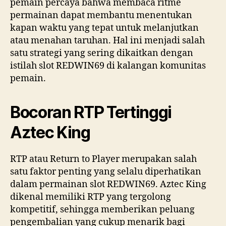
pemain percaya bahwa membaca ritme
permainan dapat membantu menentukan
kapan waktu yang tepat untuk melanjutkan
atau menahan taruhan. Hal ini menjadi salah
satu strategi yang sering dikaitkan dengan
istilah slot REDWIN69 di kalangan komunitas
pemain.
Bocoran RTP Tertinggi
Aztec King
RTP atau Return to Player merupakan salah
satu faktor penting yang selalu diperhatikan
dalam permainan slot REDWIN69. Aztec King
dikenal memiliki RTP yang tergolong
kompetitif, sehingga memberikan peluang
pengembalian yang cukup menarik bagi