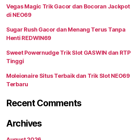
Vegas Magic Trik Gacor dan Bocoran Jackpot
di NEO69
Sugar Rush Gacor dan Menang Terus Tanpa
Henti REDWIN69
Sweet Powernudge Trik Slot GASWIN dan RTP
Tinggi
Moleionaire Situs Terbaik dan Trik Slot NEO69
Terbaru
Recent Comments
Archives
August 2026