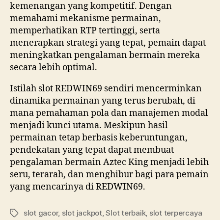
kemenangan yang kompetitif. Dengan
memahami mekanisme permainan,
memperhatikan RTP tertinggi, serta
menerapkan strategi yang tepat, pemain dapat
meningkatkan pengalaman bermain mereka
secara lebih optimal.
Istilah slot REDWIN69 sendiri mencerminkan
dinamika permainan yang terus berubah, di
mana pemahaman pola dan manajemen modal
menjadi kunci utama. Meskipun hasil
permainan tetap berbasis keberuntungan,
pendekatan yang tepat dapat membuat
pengalaman bermain Aztec King menjadi lebih
seru, terarah, dan menghibur bagi para pemain
yang mencarinya di REDWIN69.
slot gacor
,
slot jackpot
,
Slot terbaik
,
slot terpercaya
Tags