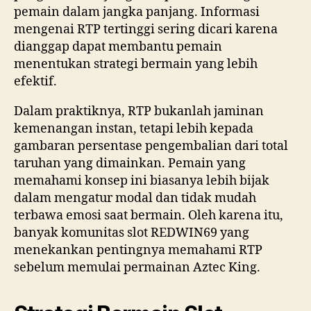
pemain dalam jangka panjang. Informasi
mengenai RTP tertinggi sering dicari karena
dianggap dapat membantu pemain
menentukan strategi bermain yang lebih
efektif.
Dalam praktiknya, RTP bukanlah jaminan
kemenangan instan, tetapi lebih kepada
gambaran persentase pengembalian dari total
taruhan yang dimainkan. Pemain yang
memahami konsep ini biasanya lebih bijak
dalam mengatur modal dan tidak mudah
terbawa emosi saat bermain. Oleh karena itu,
banyak komunitas slot REDWIN69 yang
menekankan pentingnya memahami RTP
sebelum memulai permainan Aztec King.