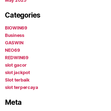
May 2025
Categories
BIOWIN69
Business
GASWIN
NEO69
REDWIN69
slot gacor
slot jackpot
Slot terbaik
slot terpercaya
Meta