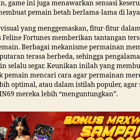
n, game ini juga menawarkan sensasi keser
embuat pemain betah berlama-lama di laya
 visual yang menggemaskan, fitur-fitur dala
 Feline Fortunes memberikan tantangan ters
pemain. Berbagai mekanisme permainan me
 putaran terasa berbeda, sehingga pengalam
n selalu segar. Keunikan inilah yang membu
k pemain mencari cara agar permainan mer
ebih optimal, atau dalam istilah populer, agar 
N69 mereka lebih “menguntungkan”.