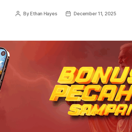
By
Ethan Hayes
December 11, 2025
Post
Post
author
date