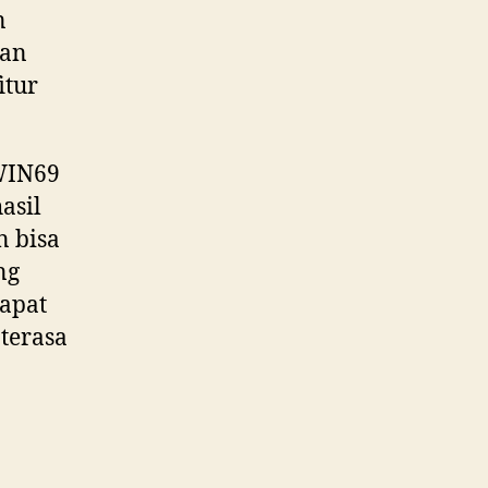
n
kan
itur
DWIN69
asil
n bisa
ng
dapat
 terasa