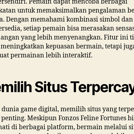
tersendiri. Pemain dapat mencoba berbagai
katan untuk memaksimalkan pengalaman b
a. Dengan memahami kombinasi simbol dan
ersedia, setiap pemain bisa merasakan sensas
ngan yang lebih menyenangkan. Fitur ini t
meningkatkan kepuasan bermain, tetapi jug
t permainan lebih interaktif.
milih Situs Terperca
dunia game digital, memilih situs yang terp
 penting. Meskipun Fonzos Feline Fortunes bi
ati di berbagai platform, bermain melalui si