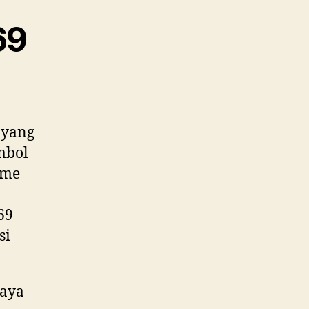
69
 yang
mbol
sme
69
si
daya