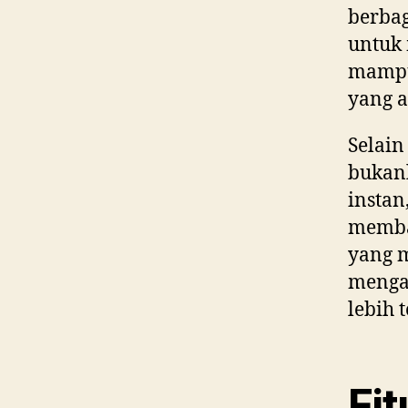
berbag
untuk 
mampu 
yang a
Selain
bukanl
instan
memba
yang m
mengas
lebih
Fi