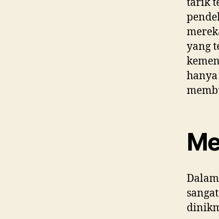
tarik 
pende
merek
yang t
kemena
hanya 
membua
Me
Dalam 
sangat
dinikm