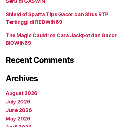
Seru di GASWIN
Shield of Sparta Tips Gacor dan Situs RTP
Tertinggi di REDWIN69
The Magic Cauldron Cara Jackpot dan Gacor
BIOWIN69
Recent Comments
Archives
August 2026
July 2026
June 2026
May 2026