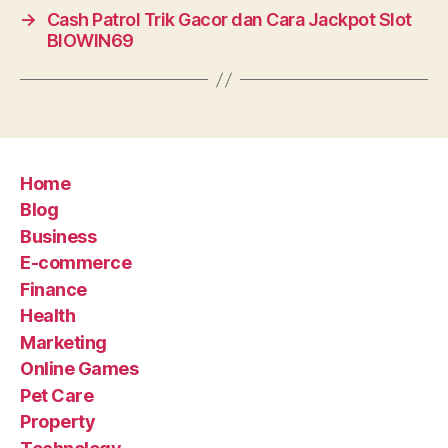
→
Cash Patrol Trik Gacor dan Cara Jackpot Slot
BIOWIN69
Home
Blog
Business
E-commerce
Finance
Health
Marketing
Online Games
Pet Care
Property