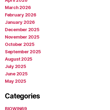
April 2026
March 2026
February 2026
January 2026
December 2025
November 2025
October 2025
September 2025
August 2025
July 2025
June 2025
May 2025
Categories
BIOWIN69