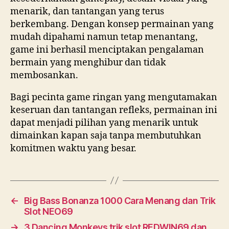
menarik, dan tantangan yang terus
berkembang. Dengan konsep permainan yang
mudah dipahami namun tetap menantang,
game ini berhasil menciptakan pengalaman
bermain yang menghibur dan tidak
membosankan.
Bagi pecinta game ringan yang mengutamakan
keseruan dan tantangan refleks, permainan ini
dapat menjadi pilihan yang menarik untuk
dimainkan kapan saja tanpa membutuhkan
komitmen waktu yang besar.
←
Big Bass Bonanza 1000 Cara Menang dan Trik
Slot NEO69
→
3 Dancing Monkeys trik slot REDWIN69 dan