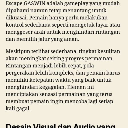
Escape GASWIN adalah gameplay yang mudah
dipahami namun tetap menantang untuk
dikuasai. Pemain hanya perlu melakukan
kontrol sederhana seperti mengetuk layar atau
menggeser arah untuk menghindari rintangan
dan memilih jalur yang aman.
Meskipun terlihat sederhana, tingkat kesulitan
akan meningkat seiring progres permainan.
Rintangan menjadi lebih cepat, pola
pergerakan lebih kompleks, dan pemain harus
memiliki ketepatan waktu yang baik untuk
menghindari kegagalan. Elemen ini
menciptakan sensasi permainan yang terus
membuat pemain ingin mencoba lagi setiap
kali gagal.
Desain Visual dan Audio yang