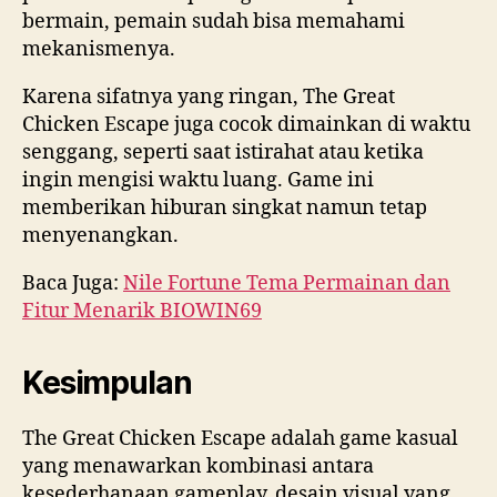
bermain, pemain sudah bisa memahami
mekanismenya.
Karena sifatnya yang ringan, The Great
Chicken Escape juga cocok dimainkan di waktu
senggang, seperti saat istirahat atau ketika
ingin mengisi waktu luang. Game ini
memberikan hiburan singkat namun tetap
menyenangkan.
Baca Juga:
Nile Fortune Tema Permainan dan
Fitur Menarik BIOWIN69
Kesimpulan
The Great Chicken Escape adalah game kasual
yang menawarkan kombinasi antara
kesederhanaan gameplay, desain visual yang