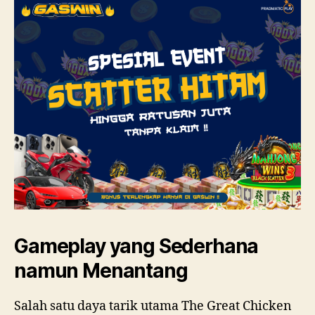
Gameplay yang Sederhana
namun Menantang
Salah satu daya tarik utama The Great Chicken