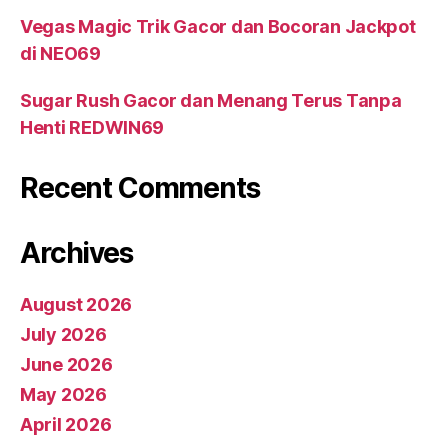
Vegas Magic Trik Gacor dan Bocoran Jackpot
di NEO69
Sugar Rush Gacor dan Menang Terus Tanpa
Henti REDWIN69
Recent Comments
Archives
August 2026
July 2026
June 2026
May 2026
April 2026