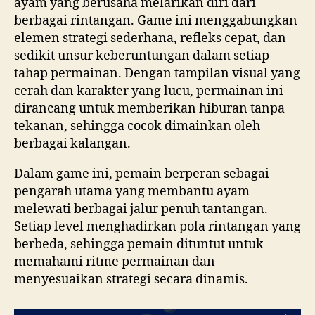
ayam yang berusaha melarikan diri dari
berbagai rintangan. Game ini menggabungkan
elemen strategi sederhana, refleks cepat, dan
sedikit unsur keberuntungan dalam setiap
tahap permainan. Dengan tampilan visual yang
cerah dan karakter yang lucu, permainan ini
dirancang untuk memberikan hiburan tanpa
tekanan, sehingga cocok dimainkan oleh
berbagai kalangan.
Dalam game ini, pemain berperan sebagai
pengarah utama yang membantu ayam
melewati berbagai jalur penuh tantangan.
Setiap level menghadirkan pola rintangan yang
berbeda, sehingga pemain dituntut untuk
memahami ritme permainan dan
menyesuaikan strategi secara dinamis.