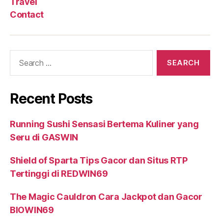
Travel
Contact
Search
for:
Recent Posts
Running Sushi Sensasi Bertema Kuliner yang
Seru di GASWIN
Shield of Sparta Tips Gacor dan Situs RTP
Tertinggi di REDWIN69
The Magic Cauldron Cara Jackpot dan Gacor
BIOWIN69