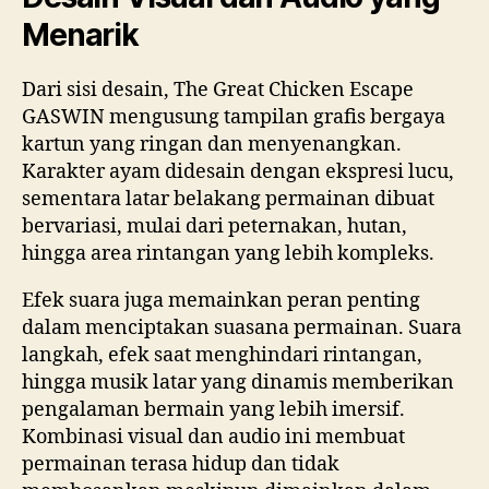
Menarik
Dari sisi desain, The Great Chicken Escape
GASWIN mengusung tampilan grafis bergaya
kartun yang ringan dan menyenangkan.
Karakter ayam didesain dengan ekspresi lucu,
sementara latar belakang permainan dibuat
bervariasi, mulai dari peternakan, hutan,
hingga area rintangan yang lebih kompleks.
Efek suara juga memainkan peran penting
dalam menciptakan suasana permainan. Suara
langkah, efek saat menghindari rintangan,
hingga musik latar yang dinamis memberikan
pengalaman bermain yang lebih imersif.
Kombinasi visual dan audio ini membuat
permainan terasa hidup dan tidak