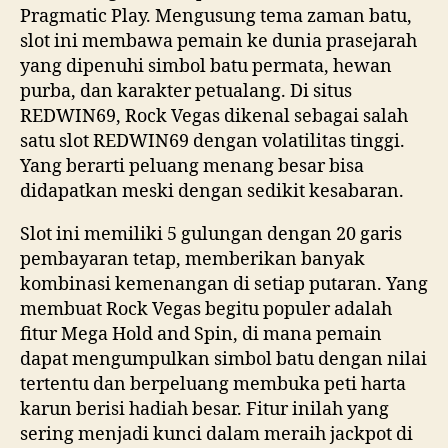
Pragmatic Play. Mengusung tema zaman batu,
slot ini membawa pemain ke dunia prasejarah
yang dipenuhi simbol batu permata, hewan
purba, dan karakter petualang. Di situs
REDWIN69, Rock Vegas dikenal sebagai salah
satu slot REDWIN69 dengan volatilitas tinggi.
Yang berarti peluang menang besar bisa
didapatkan meski dengan sedikit kesabaran.
Slot ini memiliki 5 gulungan dengan 20 garis
pembayaran tetap, memberikan banyak
kombinasi kemenangan di setiap putaran. Yang
membuat Rock Vegas begitu populer adalah
fitur Mega Hold and Spin, di mana pemain
dapat mengumpulkan simbol batu dengan nilai
tertentu dan berpeluang membuka peti harta
karun berisi hadiah besar. Fitur inilah yang
sering menjadi kunci dalam meraih jackpot di