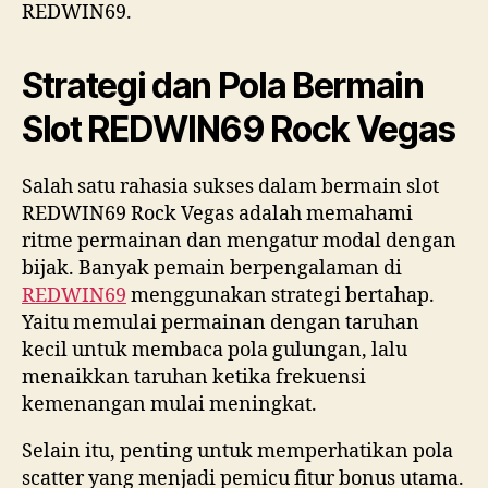
REDWIN69.
Strategi dan Pola Bermain
Slot REDWIN69 Rock Vegas
Salah satu rahasia sukses dalam bermain slot
REDWIN69 Rock Vegas adalah memahami
ritme permainan dan mengatur modal dengan
bijak. Banyak pemain berpengalaman di
REDWIN69
menggunakan strategi bertahap.
Yaitu memulai permainan dengan taruhan
kecil untuk membaca pola gulungan, lalu
menaikkan taruhan ketika frekuensi
kemenangan mulai meningkat.
Selain itu, penting untuk memperhatikan pola
scatter yang menjadi pemicu fitur bonus utama.