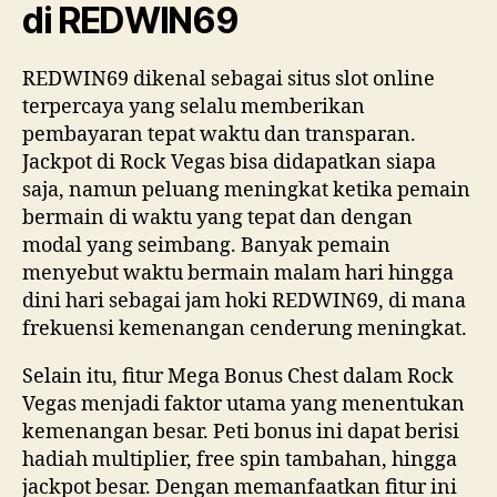
di REDWIN69
REDWIN69 dikenal sebagai situs slot online
terpercaya yang selalu memberikan
pembayaran tepat waktu dan transparan.
Jackpot di Rock Vegas bisa didapatkan siapa
saja, namun peluang meningkat ketika pemain
bermain di waktu yang tepat dan dengan
modal yang seimbang. Banyak pemain
menyebut waktu bermain malam hari hingga
dini hari sebagai jam hoki REDWIN69, di mana
frekuensi kemenangan cenderung meningkat.
Selain itu, fitur Mega Bonus Chest dalam Rock
Vegas menjadi faktor utama yang menentukan
kemenangan besar. Peti bonus ini dapat berisi
hadiah multiplier, free spin tambahan, hingga
jackpot besar. Dengan memanfaatkan fitur ini