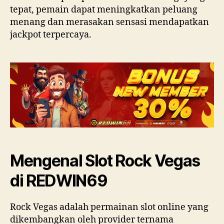
tepat, pemain dapat meningkatkan peluang
menang dan merasakan sensasi mendapatkan
jackpot terpercaya.
Mengenal Slot Rock Vegas
di REDWIN69
Rock Vegas adalah permainan slot online yang
dikembangkan oleh provider ternama