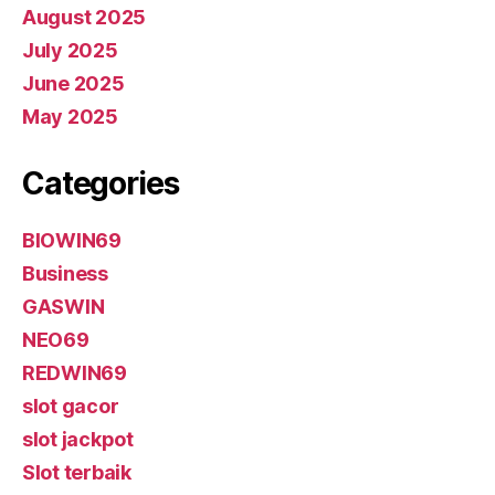
August 2025
July 2025
June 2025
May 2025
Categories
BIOWIN69
Business
GASWIN
NEO69
REDWIN69
slot gacor
slot jackpot
Slot terbaik